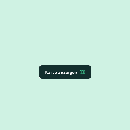
Karte anzeigen
Dr. Flex ist die
KI-Rezeption für Arzt- und
Zahnarztpraxen
– Online-Terminvergabe, VoiceAI
und WebAI, direkt mit dem
Praxis-Verwaltungs-