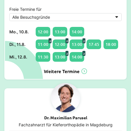
Freie Termine für
12:00
13:00
14:00
Mo., 10.8.
2
2
2
11:00
12:00
13:00
17:45
18:00
Di., 11.8.
2
2
11:30
13:00
14:00
Mi., 12.8.
Weitere Termine
Dr. Maximilian Parusel
Fachzahnarzt für Kieferorthopädie in Magdeburg