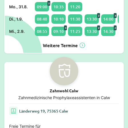
2
09:00
10:35
11:20
Mo., 31.8.
2
3
08:40
10:10
11:30
13:30
14:00
15:4
Di., 1.9.
3
2
2
08:55
09:10
11:25
13:30
14:30
Mi., 2.9.
Weitere Termine
Zahnwohl Calw
Zahnmedizinische Prophylaxeassistenten in Calw
Länderweg 19, 75365 Calw
Freie Termine für