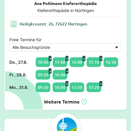
Ana Pohlmann Kieferorthopädie
Kieferorthopädie in Nürtingen
Heiligkreuzstr. 26, 72622 Nürtingen
Freie Termine für
3
3
2
3
10:00
11:00
14:00
15:10
16:50
Do., 27.8.
2
4
09:20
10:00
Fr., 28.8.
4
2
09:20
10:00
13:50
15:20
Mo., 31.8.
Weitere Termine