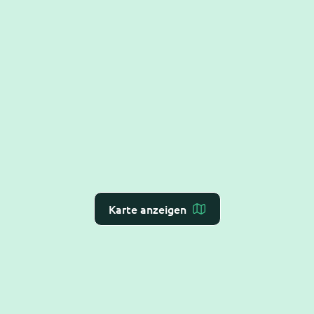
Karte anzeigen
Dr. Flex ist die
KI-Rezeption für Arzt- und