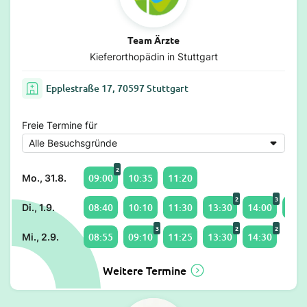
Team Ärzte
Kieferorthopädin in Stuttgart
Epplestraße 17, 70597 Stuttgart
Freie Termine für
2
09:00
10:35
11:20
Mo., 31.8.
2
3
08:40
10:10
11:30
13:30
14:00
15:4
Di., 1.9.
3
2
2
08:55
09:10
11:25
13:30
14:30
Mi., 2.9.
Weitere Termine