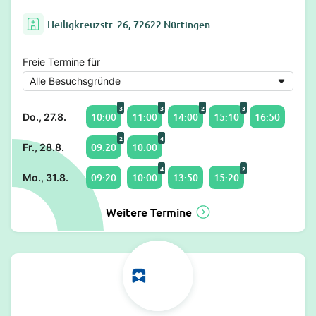
Heiligkreuzstr. 26, 72622 Nürtingen
Freie Termine für
3
3
2
3
10:00
11:00
14:00
15:10
16:50
Do., 27.8.
2
4
09:20
10:00
Fr., 28.8.
4
2
09:20
10:00
13:50
15:20
Mo., 31.8.
Weitere Termine