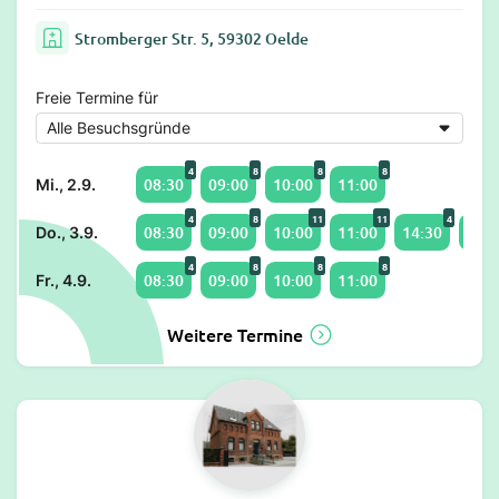
Stromberger Str. 5, 59302 Oelde
Freie Termine für
4
8
8
8
08:30
09:00
10:00
11:00
Mi., 2.9.
4
8
11
11
4
08:30
09:00
10:00
11:00
14:30
15:0
Do., 3.9.
4
8
8
8
08:30
09:00
10:00
11:00
Fr., 4.9.
Weitere Termine