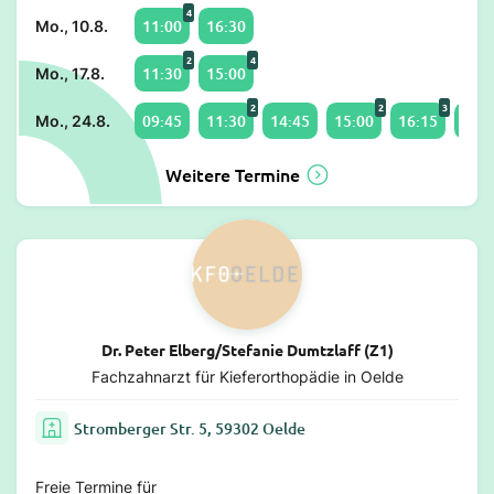
4
11:00
16:30
Mo., 10.8.
2
4
11:30
15:00
Mo., 17.8.
2
2
3
09:45
11:30
14:45
15:00
16:15
17:0
Mo., 24.8.
Weitere Termine
Dr. Peter Elberg/Stefanie Dumtzlaff (Z1)
Fachzahnarzt für Kieferorthopädie in Oelde
Stromberger Str. 5, 59302 Oelde
Freie Termine für