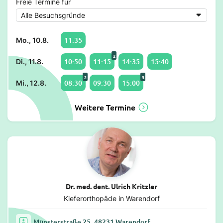
Freie Termine für
11:35
Mo., 10.8.
2
10:50
11:15
14:35
15:40
Di., 11.8.
2
3
08:30
09:30
15:00
Mi., 12.8.
Weitere Termine
Dr. med. dent. Ulrich Kritzler
Kieferorthopäde in Warendorf
Münsterstraße 25, 48231 Warendorf