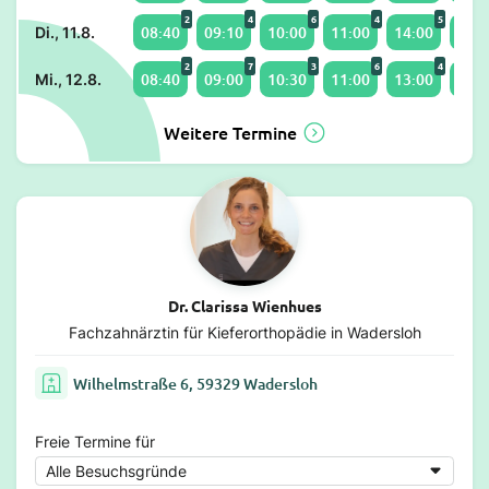
2
4
6
4
5
08:40
09:10
10:00
11:00
14:00
15:0
Di., 11.8.
2
7
3
6
4
08:40
09:00
10:30
11:00
13:00
14:0
Mi., 12.8.
Weitere Termine
Dr. Clarissa Wienhues
Fachzahnärztin für Kieferorthopädie in Wadersloh
Wilhelmstraße 6, 59329 Wadersloh
Freie Termine für