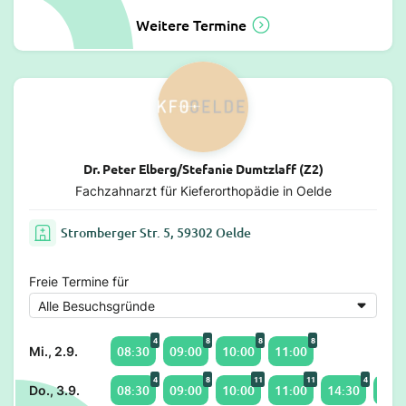
Weitere Termine
Dr. Peter Elberg/Stefanie Dumtzlaff (Z2)
Fachzahnarzt für Kieferorthopädie in Oelde
Stromberger Str. 5, 59302 Oelde
Freie Termine für
4
8
8
8
08:30
09:00
10:00
11:00
Mi., 2.9.
4
8
11
11
4
08:30
09:00
10:00
11:00
14:30
15:0
Do., 3.9.