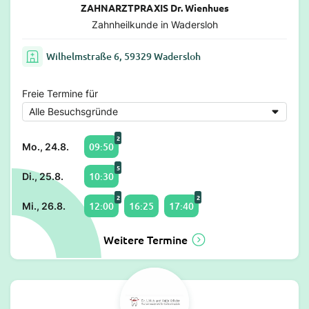
ZAHNARZTPRAXIS Dr. Wienhues
Zahnheilkunde in Wadersloh
Wilhelmstraße 6, 59329 Wadersloh
Freie Termine für
2
09:50
Mo., 24.8.
5
10:30
Di., 25.8.
2
2
12:00
16:25
17:40
Mi., 26.8.
Weitere Termine