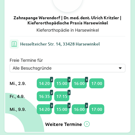
Zahnspange Warendorf | Dr. med. dent. Ulrich Kritzler |
Kieferorthopädische Praxis Harsewinkel
Kieferorthopädie in Harsewinkel
Hesselteicher Str. 14, 33428 Harsewinkel
Freie Termine für
2
3
3
14:20
15:00
16:00
17:00
Mi., 2.9.
2
3
16:35
17:15
Fr., 4.9.
3
3
3
14:20
15:00
16:00
17:00
Mi., 9.9.
Weitere Termine