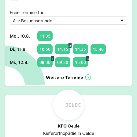
Freie Termine für
11:35
Mo., 10.8.
2
10:50
11:15
14:35
15:40
Di., 11.8.
2
3
08:30
09:30
15:00
Mi., 12.8.
Weitere Termine
KFO Oelde
Kieferorthopädie in Oelde