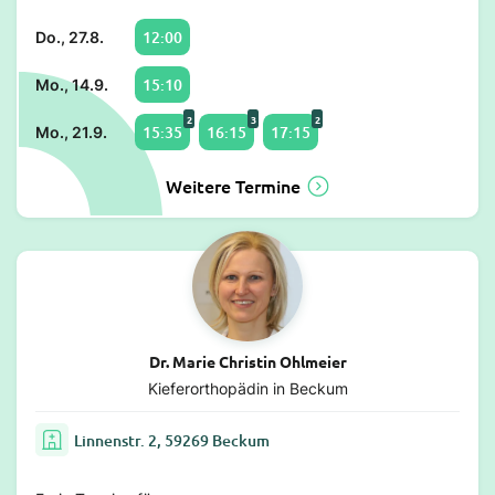
12:00
Do., 27.8.
15:10
Mo., 14.9.
2
3
2
15:35
16:15
17:15
Mo., 21.9.
Weitere Termine
Dr. Marie Christin Ohlmeier
Kieferorthopädin in Beckum
Linnenstr. 2, 59269 Beckum