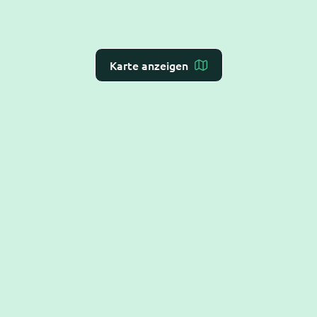
Karte anzeigen
Dr. Flex ist die
KI-Rezeption für Arzt- und
Zahnarztpraxen
– Online-Terminvergabe, VoiceAI
und WebAI, direkt mit dem
Praxis-Verwaltungs-
System
verbunden. DSGVO-konform und BSI C5-
testiert.
Hilfe
Alles Rund um die Terminbuchung