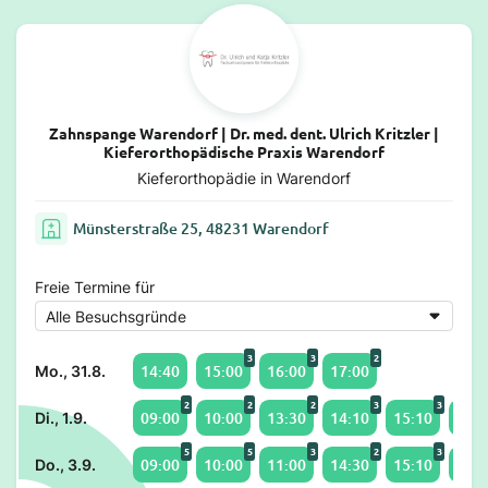
Zahnspange Warendorf | Dr. med. dent. Ulrich Kritzler |
Kieferorthopädische Praxis Warendorf
Kieferorthopädie in Warendorf
Münsterstraße 25, 48231 Warendorf
Freie Termine für
3
3
2
14:40
15:00
16:00
17:00
Mo., 31.8.
2
2
2
3
3
09:00
10:00
13:30
14:10
15:10
16:1
Di., 1.9.
5
5
3
2
3
09:00
10:00
11:00
14:30
15:10
16:1
Do., 3.9.