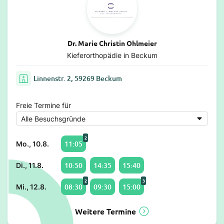
Dr. Marie Christin Ohlmeier
Kieferorthopädie in Beckum
Linnenstr. 2, 59269 Beckum
Freie Termine für
2
11:05
Mo., 10.8.
10:50
14:35
15:40
Di., 11.8.
2
3
08:30
09:30
15:00
Mi., 12.8.
Weitere Termine