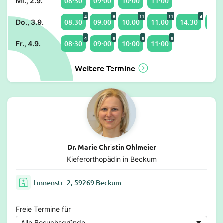
08:30
09:00
10:00
11:00
Mi., 2.9.
4
8
11
11
4
08:30
09:00
10:00
11:00
14:30
15:0
Do., 3.9.
4
8
8
8
08:30
09:00
10:00
11:00
Fr., 4.9.
Weitere Termine
Dr. Marie Christin Ohlmeier
Kieferorthopädin in Beckum
Linnenstr. 2, 59269 Beckum
Freie Termine für