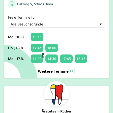
Ostring 5, 59423 Unna
Freie Termine für
18:15
Mo., 10.8.
17:45
18:00
Do., 13.8.
2
11:00
14:30
17:45
18:15
Mo., 17.8.
Weitere Termine
Ärzteteam Rüther