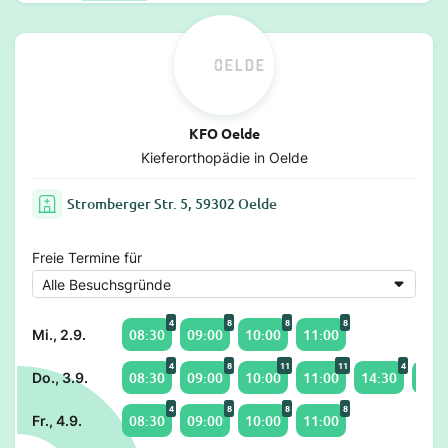
KFO Oelde
Kieferorthopädie in Oelde
Stromberger Str. 5, 59302 Oelde
Freie Termine für
4
8
8
8
08:30
09:00
10:00
11:00
Mi., 2.9.
4
8
11
11
4
08:30
09:00
10:00
11:00
14:30
15:0
Do., 3.9.
4
8
8
8
08:30
09:00
10:00
11:00
Fr., 4.9.