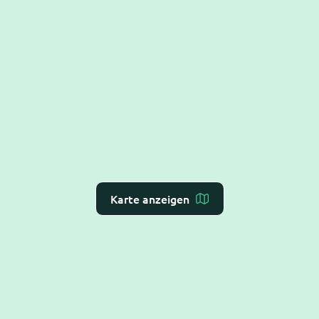
Karte anzeigen
Dr. Flex ist die
KI-Rezeption für Arzt- und
Zahnarztpraxen
– Online-Terminvergabe, VoiceAI