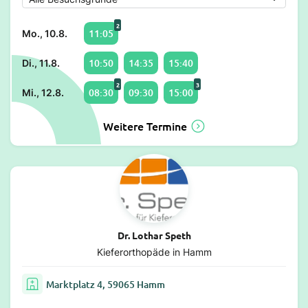
2
11:05
Mo., 10.8.
10:50
14:35
15:40
Di., 11.8.
2
3
08:30
09:30
15:00
Mi., 12.8.
Weitere Termine
Dr. Lothar Speth
Kieferorthopäde in Hamm
Marktplatz 4, 59065 Hamm