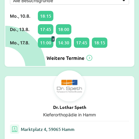
18:15
Mo., 10.8.
17:45
18:00
Do., 13.8.
2
11:00
14:30
17:45
18:15
Mo., 17.8.
Weitere Termine
Dr. Lothar Speth
Kieferorthopädie in Hamm
Marktplatz 4, 59065 Hamm