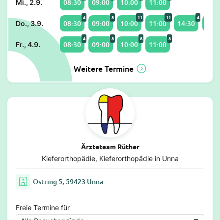
08:30
09:00
10:00
11:00
Mi., 2.9.
4
8
11
11
4
08:30
09:00
10:00
11:00
14:30
15:0
Do., 3.9.
4
8
8
8
08:30
09:00
10:00
11:00
Fr., 4.9.
Weitere Termine
Ärzteteam Rüther
Kieferorthopädie, Kieferorthopädie in Unna
Ostring 5, 59423 Unna
Freie Termine für