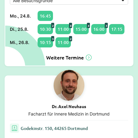
16:45
Mo., 24.8.
2
4
4
3
10:30
11:00
15:00
16:00
17:15
Di., 25.8.
3
2
10:15
11:00
Mi., 26.8.
Weitere Termine
Dr. Axel Neuhaus
Facharzt für Innere Medizin in Dortmund
Godekinstr. 150, 44265 Dortmund