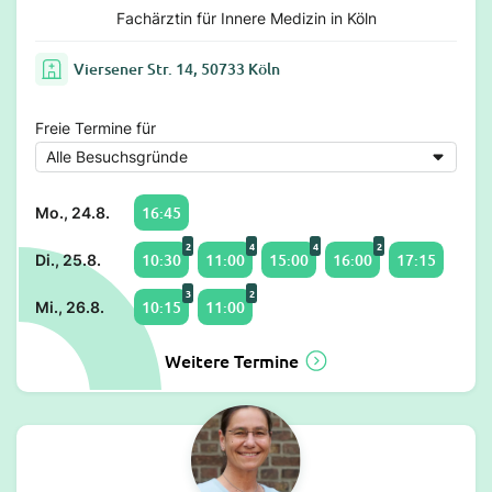
Fachärztin für Innere Medizin in Köln
Viersener Str. 14, 50733 Köln
Freie Termine für
16:45
Mo., 24.8.
2
4
4
2
10:30
11:00
15:00
16:00
17:15
Di., 25.8.
3
2
10:15
11:00
Mi., 26.8.
Weitere Termine