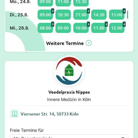
09:00
11:00
15:30
Mo., 24.8.
2
2
2
09:00
10:30
11:00
14:30
15:00
16:3
Di., 25.8.
2
2
2
4
08:00
09:00
10:00
11:00
12:00
Mi., 26.8.
Weitere Termine
Veedelpraxis Nippes
Innere Medizin in Köln
Viersener Str. 14, 50733 Köln
Freie Termine für