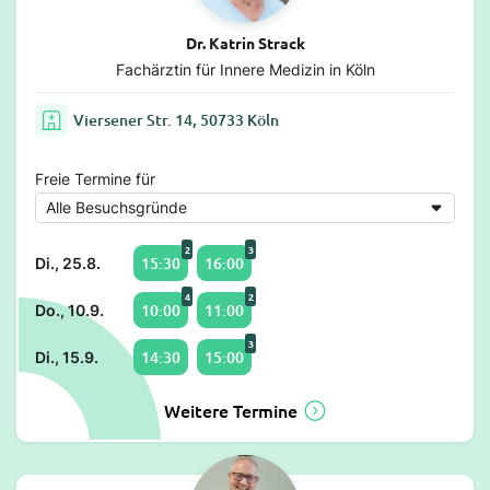
Dr. Katrin Strack
Fachärztin für Innere Medizin in Köln
Viersener Str. 14, 50733 Köln
Freie Termine für
2
3
15:30
16:00
Di., 25.8.
4
2
10:00
11:00
Do., 10.9.
3
14:30
15:00
Di., 15.9.
Weitere Termine