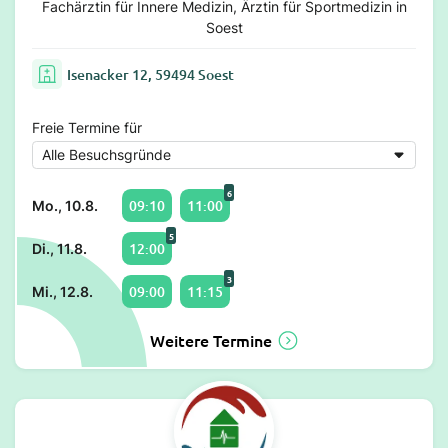
Fachärztin für Innere Medizin, Ärztin für Sportmedizin in
Soest
Isenacker 12, 59494 Soest
Freie Termine für
6
09:10
11:00
Mo., 10.8.
5
12:00
Di., 11.8.
3
09:00
11:15
Mi., 12.8.
Weitere Termine