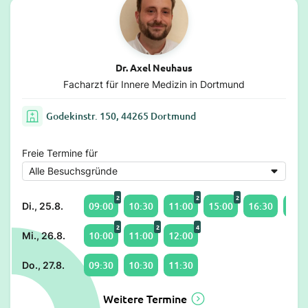
Dr. Axel Neuhaus
Facharzt für Innere Medizin in Dortmund
Godekinstr. 150, 44265 Dortmund
Freie Termine für
2
2
2
09:00
10:30
11:00
15:00
16:30
17:0
Di., 25.8.
2
2
4
10:00
11:00
12:00
Mi., 26.8.
09:30
10:30
11:30
Do., 27.8.
Weitere Termine