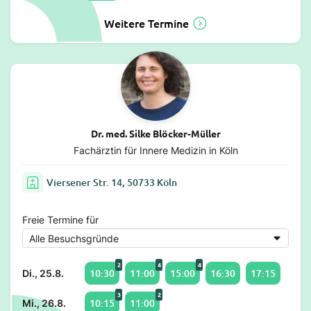
Weitere Termine
Dr. med. Silke Blöcker-Müller
Fachärztin für Innere Medizin in Köln
Viersener Str. 14, 50733 Köln
Freie Termine für
2
4
4
10:30
11:00
15:00
16:30
17:15
Di., 25.8.
3
2
10:15
11:00
Mi., 26.8.