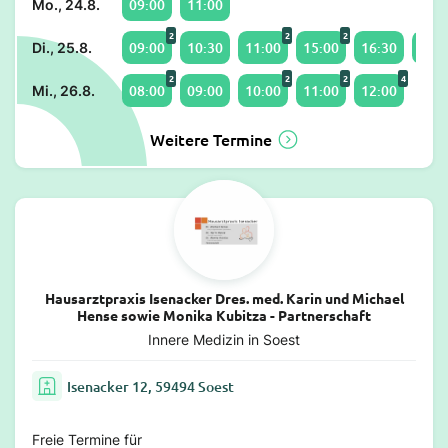
09:00
11:00
Mo., 24.8.
2
2
2
09:00
10:30
11:00
15:00
16:30
17:0
Di., 25.8.
2
2
2
4
08:00
09:00
10:00
11:00
12:00
Mi., 26.8.
Weitere Termine
Hausarztpraxis Isenacker Dres. med. Karin und Michael
Hense sowie Monika Kubitza - Partnerschaft
Innere Medizin in Soest
Isenacker 12, 59494 Soest
Freie Termine für