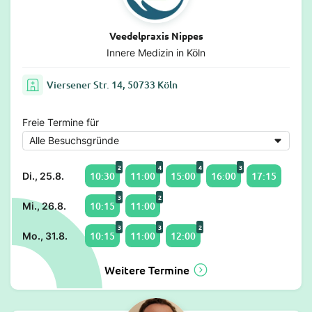
Veedelpraxis Nippes
Innere Medizin in Köln
Viersener Str. 14, 50733 Köln
Freie Termine für
2
4
4
3
10:30
11:00
15:00
16:00
17:15
Di., 25.8.
3
2
10:15
11:00
Mi., 26.8.
3
3
2
10:15
11:00
12:00
Mo., 31.8.
Weitere Termine