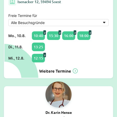
Isenacker 12, 59494 Soest
Freie Termine für
2
2
2
2
10:40
15:30
16:00
18:00
Mo., 10.8.
13:25
Di., 11.8.
2
12:15
Mi., 12.8.
Weitere Termine
Dr. Karin Hense