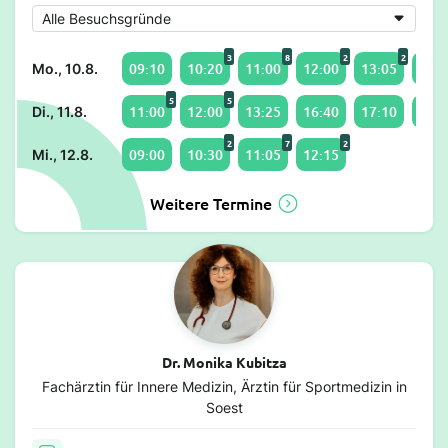
3
8
2
2
09:10
10:20
11:00
12:00
13:05
15:3
Mo., 10.8.
5
5
11:00
12:00
13:25
16:40
17:10
18:0
Di., 11.8.
2
7
2
09:00
10:30
11:05
12:15
Mi., 12.8.
Weitere Termine
Dr. Monika Kubitza
Fachärztin für Innere Medizin, Ärztin für Sportmedizin in
Soest