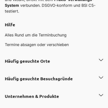
System
verbunden. DSGVO-konform und BSI C5-
testiert.
Hilfe
Alles Rund um die Terminbuchung
Termine absagen oder verschieben
Häufig gesuchte Orte
Zahnarzt in Berlin
Zahnarzt in Hamburg
Häufig gesuchte Besuchsgründe
Zahnarzt in München
Zahnarzt in Köln
Professionelle Zahnreinigung in Berlin
Zahnarzt in Frankfurt a.M.
Bleaching in München
Unternehmen & Produkte
Zahnarzt in Düsseldorf
Invisalign in Düsseldorf
Zahnarzt in Stuttgart
Kinderprophylaxe in Hamburg
Über uns