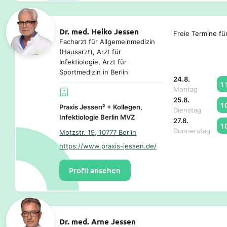
Dr. med. Heiko Jessen
Freie Termine fü
Facharzt für Allgemeinmedizin
(Hausarzt), Arzt für
Infektiologie, Arzt für
Sportmedizin in Berlin
24.8.
1
Montag
25.8.
1
Praxis Jessen² + Kollegen,
Dienstag
Infektiologie Berlin MVZ
27.8.
1
Donnerstag
Motzstr. 19, 10777 Berlin
https://www.praxis-jessen.de/
Profil ansehen
Dr. med. Arne Jessen