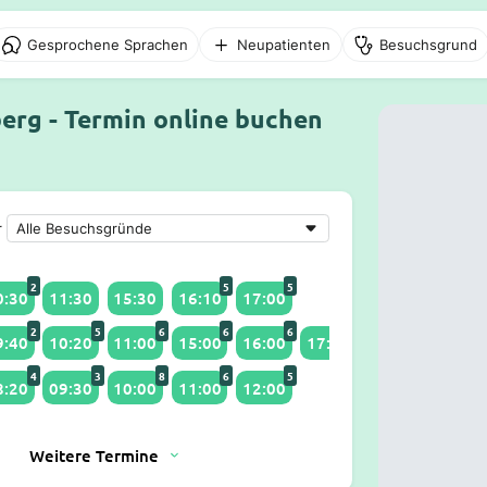
Gesprochene Sprachen
Neupatienten
Besuchsgrund
erg - Termin online buchen
r
2
5
5
0:30
11:30
15:30
16:10
17:00
2
5
6
6
6
9:40
10:20
11:00
15:00
16:00
17:30
4
3
8
6
5
8:20
09:30
10:00
11:00
12:00
Weitere Termine