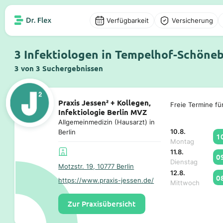
Verfügbarkeit
Versicherung
3 Infektiologen in Tempelhof-Schöneb
3 von 3 Suchergebnissen
Praxis Jessen² + Kollegen,
Freie Termine fü
Infektiologie Berlin MVZ
Allgemeinmedizin (Hausarzt) in
10.8.
Berlin
1
Montag
11.8.
0
Dienstag
Motzstr. 19, 10777 Berlin
12.8.
0
https://www.praxis-jessen.de/
Mittwoch
Zur Praxisübersicht