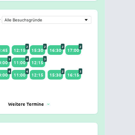
r
2
2
2
2
1:45
12:15
15:30
16:30
17:00
3
4
3
0:00
11:00
12:15
4
4
2
3
0:00
11:00
12:15
15:30
16:15
Weitere Termine