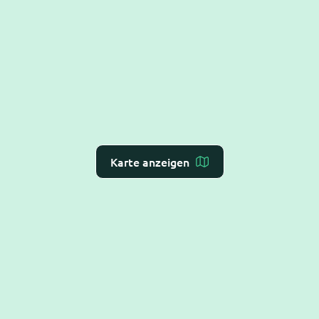
Karte anzeigen
Dr. Flex ist die
KI-Rezeption für Arzt- und
Zahnarztpraxen
– Online-Terminvergabe, VoiceAI
und WebAI, direkt mit dem
Praxis-Verwaltungs-
System
verbunden. DSGVO-konform und BSI C5-