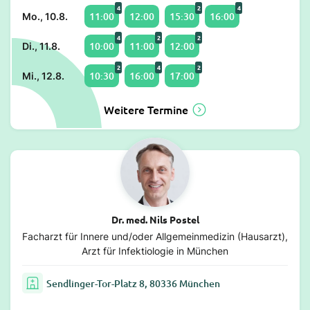
4
2
4
11:00
12:00
15:30
16:00
Mo., 10.8.
4
2
2
10:00
11:00
12:00
Di., 11.8.
2
4
2
10:30
16:00
17:00
Mi., 12.8.
Weitere Termine
Dr. med. Nils Postel
Facharzt für Innere und/oder Allgemeinmedizin (Hausarzt),
Arzt für Infektiologie in München
Sendlinger-Tor-Platz 8, 80336 München