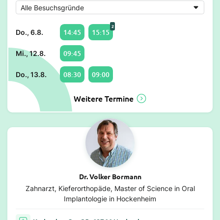
2
14:45
15:15
Do., 6.8.
09:45
Mi., 12.8.
08:30
09:00
Do., 13.8.
Weitere Termine
Dr. Volker Bormann
Zahnarzt, Kieferorthopäde, Master of Science in Oral
Implantologie in Hockenheim