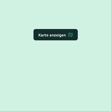
Karte anzeigen
Dr. Flex ist die
KI-Rezeption für Arzt- und
Zahnarztpraxen
– Online-Terminvergabe, VoiceAI
und WebAI, direkt mit dem
Praxis-Verwaltungs-
System
verbunden. DSGVO-konform und BSI C5-
testiert.
Hilfe