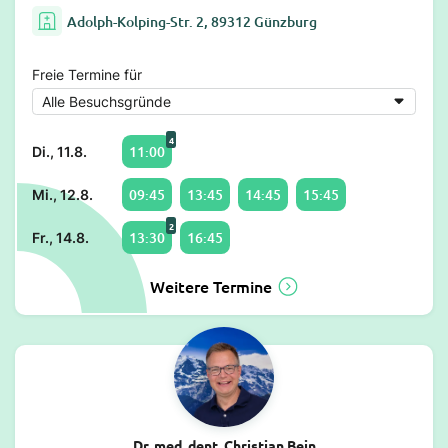
Adolph-Kolping-Str. 2, 89312 Günzburg
Freie Termine für
4
11:00
Di., 11.8.
09:45
13:45
14:45
15:45
Mi., 12.8.
2
13:30
16:45
Fr., 14.8.
Weitere Termine
Dr. med. dent. Christian Bein