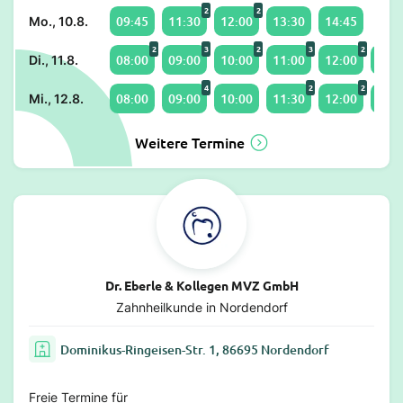
2
2
09:45
11:30
12:00
13:30
14:45
Mo., 10.8.
2
3
2
3
2
08:00
09:00
10:00
11:00
12:00
14:3
Di., 11.8.
4
2
2
08:00
09:00
10:00
11:30
12:00
13:3
Mi., 12.8.
Weitere Termine
Dr. Eberle & Kollegen MVZ GmbH
Zahnheilkunde in Nordendorf
Dominikus-Ringeisen-Str. 1, 86695 Nordendorf
Freie Termine für