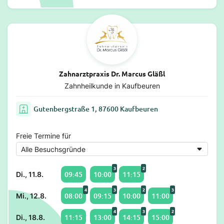
Zahnarztpraxis Dr. Marcus Gläßl
Zahnheilkunde in Kaufbeuren
Gutenbergstraße 1, 87600 Kaufbeuren
Freie Termine für
3
2
09:45
10:00
11:15
Di., 11.8.
4
3
2
3
08:00
09:15
10:00
11:00
Mi., 12.8.
4
3
2
11:15
13:00
14:15
15:00
Di., 18.8.