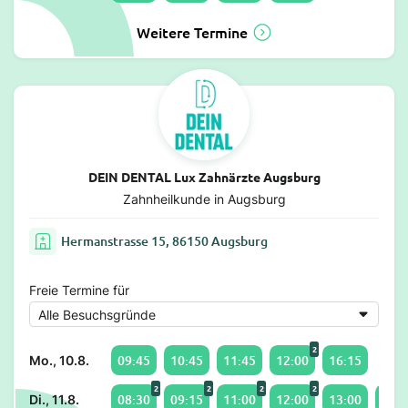
Weitere Termine
DEIN DENTAL Lux Zahnärzte Augsburg
Zahnheilkunde in Augsburg
Hermanstrasse 15, 86150 Augsburg
Freie Termine für
2
09:45
10:45
11:45
12:00
16:15
Mo., 10.8.
2
2
2
2
08:30
09:15
11:00
12:00
13:00
14:3
Di., 11.8.