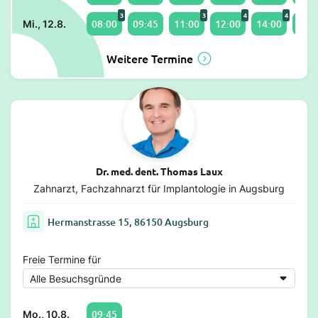
3
3
4
4
08:00
09:45
11:00
12:00
14:00
15:0
Mi., 12.8.
Weitere Termine
Dr. med. dent. Thomas Laux
Zahnarzt, Fachzahnarzt für Implantologie in Augsburg
Hermanstrasse 15, 86150 Augsburg
Freie Termine für
09:45
Mo., 10.8.