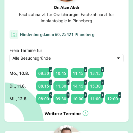
Dr. Alan Abdi
Fachzahnarzt für Oralchirurgie, Fachzahnarzt für
Implantologie in Pinneberg
Hindenburgdamm 60, 25421 Pinneberg
Freie Termine für
2
2
3
08:30
10:45
11:15
13:15
Mo., 10.8.
2
2
2
2
08:15
11:30
14:15
15:30
Di., 11.8.
3
2
4
2
4
08:00
09:30
10:00
11:00
12:00
Mi., 12.8.
Weitere Termine