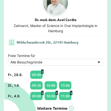
Dr. med. dent. Axel Cordts
Zahnarzt, Master of Science in Oral Implantologie in
Hamburg
Wildschwanbrook 20c, 22145 Hamburg
Freie Termine für
2
09:00
Fr., 28.8.
09:30
10:00
13:00
Di., 1.9.
2
2
2
09:00
10:00
11:00
Fr., 4.9.
Weitere Termine