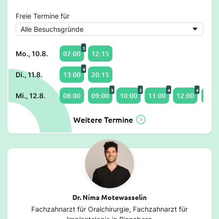
Freie Termine für
3
07:00
12:15
Mo., 10.8.
4
13:00
20:15
Di., 11.8.
3
2
4
4
08:00
09:00
10:00
11:00
12:00
13:0
Mi., 12.8.
Weitere Termine
Dr. Nima Motewasselin
Fachzahnarzt für Oralchirurgie, Fachzahnarzt für