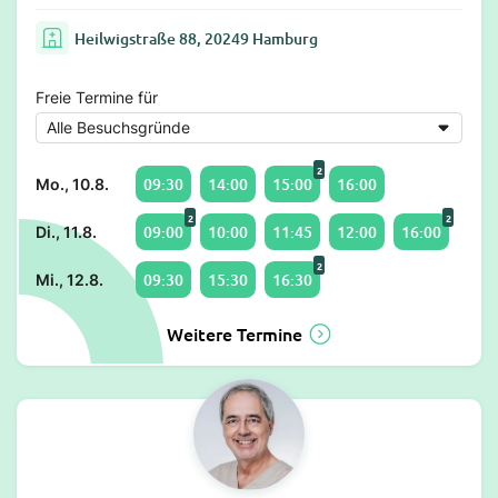
Heilwigstraße 88, 20249 Hamburg
Freie Termine für
2
09:30
14:00
15:00
16:00
Mo., 10.8.
2
2
09:00
10:00
11:45
12:00
16:00
Di., 11.8.
2
09:30
15:30
16:30
Mi., 12.8.
Weitere Termine