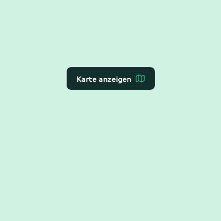
Karte anzeigen
Dr. Flex ist die
KI-Rezeption für Arzt- und
Zahnarztpraxen
– Online-Terminvergabe, VoiceAI
und WebAI, direkt mit dem
Praxis-Verwaltungs-
System
verbunden. DSGVO-konform und BSI C5-
testiert.
Hilfe