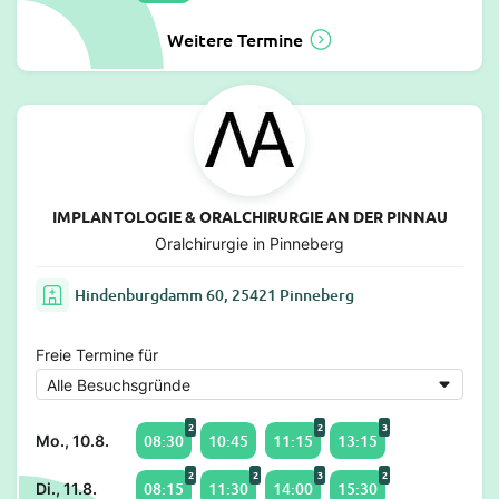
Weitere Termine
IMPLANTOLOGIE & ORALCHIRURGIE AN DER PINNAU
Oralchirurgie in Pinneberg
Hindenburgdamm 60, 25421 Pinneberg
Freie Termine für
2
2
3
08:30
10:45
11:15
13:15
Mo., 10.8.
2
2
3
2
08:15
11:30
14:00
15:30
Di., 11.8.