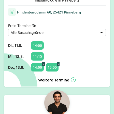
Implantologie in Pinneberg
Hindenburgdamm 60, 25421 Pinneberg
Freie Termine für
14:00
Di., 11.8.
11:15
Mi., 12.8.
4
4
14:00
15:00
Do., 13.8.
Weitere Termine