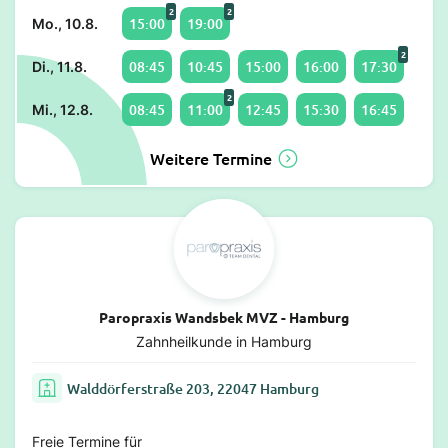
2
2
15:00
19:00
Mo., 10.8.
2
08:45
10:45
15:00
16:00
17:30
Di., 11.8.
2
08:45
11:00
12:45
15:30
16:45
Mi., 12.8.
Weitere Termine
Paropraxis Wandsbek MVZ - Hamburg
Zahnheilkunde in Hamburg
Walddörferstraße 203, 22047 Hamburg
Freie Termine für