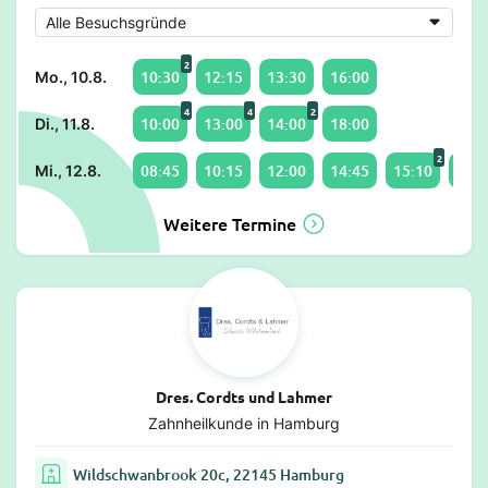
2
10:30
12:15
13:30
16:00
Mo., 10.8.
4
4
2
10:00
13:00
14:00
18:00
Di., 11.8.
2
08:45
10:15
12:00
14:45
15:10
16:0
Mi., 12.8.
Weitere Termine
Dres. Cordts und Lahmer
Zahnheilkunde in Hamburg
Wildschwanbrook 20c, 22145 Hamburg