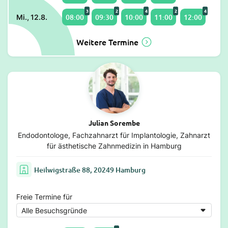
3
2
4
2
4
08:00
09:30
10:00
11:00
12:00
Mi., 12.8.
Weitere Termine
Julian Sorembe
Endodontologe, Fachzahnarzt für Implantologie, Zahnarzt
für ästhetische Zahnmedizin in Hamburg
Heilwigstraße 88, 20249 Hamburg
Freie Termine für