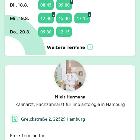
2
08:45
09:00
Di., 18.8.
2
3
12:30
15:30
17:15
Mi., 19.8.
09:30
12:15
Do., 20.8.
Weitere Termine
Niels Hermann
Zahnarzt, Fachzahnarzt für Implantologie in Hamburg
Grelckstraße 2, 22529 Hamburg
Freie Termine für