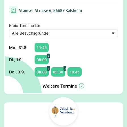
Stamser Strasse 6, 86687 Kaisheim
Freie Termine für
11:45
Mo., 31.8.
2
08:00
Di., 1.9.
2
2
08:00
09:30
10:45
Do., 3.9.
Weitere Termine