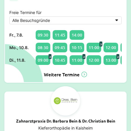
Freie Termine für
09:30
11:45
14:00
Fr., 7.8.
3
08:30
09:45
10:15
11:00
12:00
13:0
Mo., 10.8.
2
2
2
09:00
10:45
11:00
12:00
13:00
14:3
Di., 11.8.
Weitere Termine
Zahnarztpraxis Dr. Barbara Bein & Dr. Christian Bein
Kieferorthopädie in Kaisheim