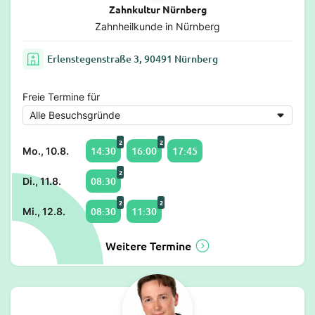
Zahnkultur Nürnberg
Zahnheilkunde in Nürnberg
Erlenstegenstraße 3, 90491 Nürnberg
Freie Termine für
2
2
14:30
16:00
17:45
Mo., 10.8.
2
08:30
Di., 11.8.
2
2
08:30
11:30
Mi., 12.8.
Weitere Termine