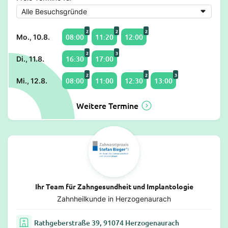
2
2
2
08:00
11:20
12:00
Mo., 10.8.
2
3
16:30
17:00
Di., 11.8.
2
2
3
08:00
11:00
12:30
13:00
Mi., 12.8.
Weitere Termine
Ihr Team für Zahngesundheit und Implantologie
Zahnheilkunde in Herzogenaurach
Rathgeberstraße 39, 91074 Herzogenaurach