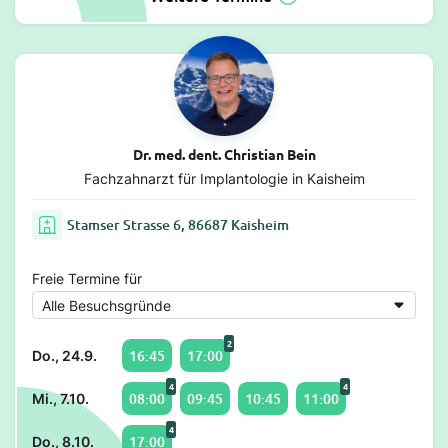
Dr. med. dent. Christian Bein
Fachzahnarzt für Implantologie in Kaisheim
Stamser Strasse 6, 86687 Kaisheim
Freie Termine für
2
16:45
17:00
Do., 24.9.
4
4
08:00
09:45
10:45
11:00
Mi., 7.10.
4
17:00
Do., 8.10.