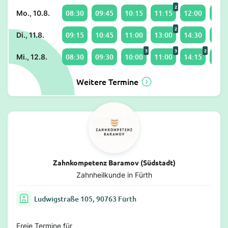
2
08:30
09:45
10:15
11:15
12:00
13:0
Mo., 10.8.
2
09:15
10:45
11:00
13:00
14:30
15:0
Di., 11.8.
3
3
2
08:30
09:30
10:00
11:00
14:15
15:0
Mi., 12.8.
Weitere Termine
Zahnkompetenz Baramov (Südstadt)
Zahnheilkunde in Fürth
Ludwigstraße 105, 90763 Fürth
Freie Termine für