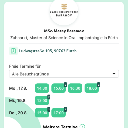
MSc. Matey Baramov
Zahnarzt, Master of Science in Oral Implantologie in Fürth
Ludwigstraße 105, 90763 Fürth
Freie Termine für
2
2
14:30
15:00
16:30
18:00
Mo., 17.8.
2
15:00
Mi., 19.8.
2
2
15:00
17:00
Do., 20.8.
Weitere Termine