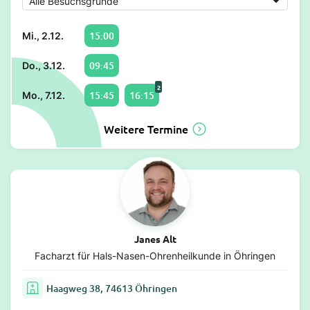
15:00
Mi., 2.12.
09:45
Do., 3.12.
2
15:45
16:15
Mo., 7.12.
Weitere Termine
Janes Alt
Facharzt für Hals-Nasen-Ohrenheilkunde in Öhringen
Haagweg 38, 74613 Öhringen