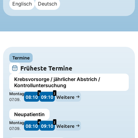
Englisch
Deutsch
Termine
Früheste Termine
Krebsvorsorge / jährlicher Abstrich /
Kontrolluntersuchung
3
2
Montag
08:10
09:10
Weitere
07.09.
Neupatientin
4
2
Montag
08:10
09:10
Weitere
07.09.