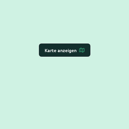
Karte anzeigen
Dr. Flex ist die
KI-Rezeption für Arzt- und
Zahnarztpraxen
– Online-Terminvergabe, VoiceAI
und WebAI, direkt mit dem
Praxis-Verwaltungs-
System
verbunden. DSGVO-konform und BSI C5-
testiert.