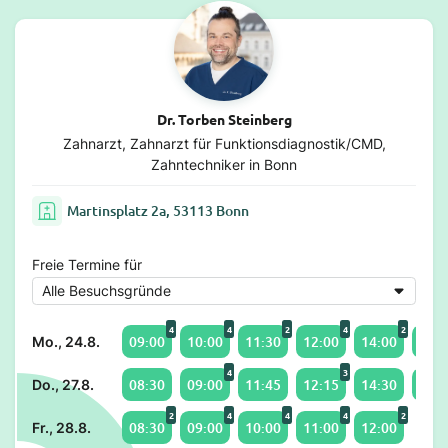
Dr. Torben Steinberg
Zahnarzt, Zahnarzt für Funktionsdiagnostik/CMD,
Zahntechniker in Bonn
Martinsplatz 2a, 53113 Bonn
Freie Termine für
4
4
2
4
2
09:00
10:00
11:30
12:00
14:00
15:4
Mo., 24.8.
4
3
08:30
09:00
11:45
12:15
14:30
15:0
Do., 27.8.
2
4
4
4
2
08:30
09:00
10:00
11:00
12:00
Fr., 28.8.