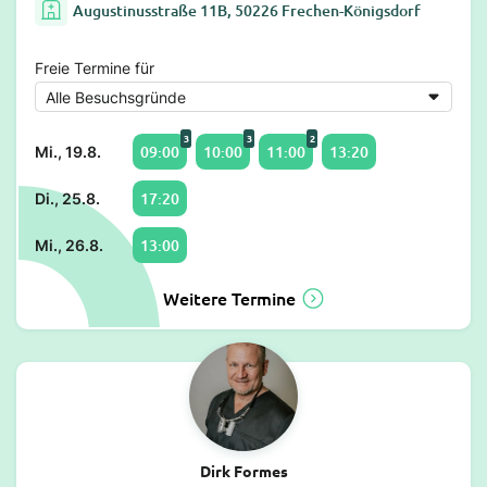
Augustinusstraße 11B, 50226 Frechen-Königsdorf
Freie Termine für
3
3
2
09:00
10:00
11:00
13:20
Mi., 19.8.
17:20
Di., 25.8.
13:00
Mi., 26.8.
Weitere Termine
Dirk Formes