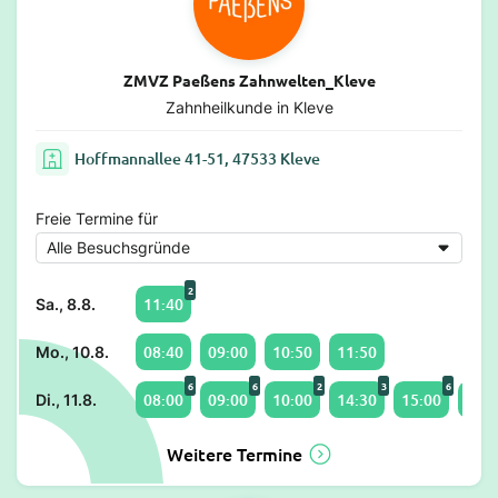
ZMVZ Paeßens Zahnwelten_Kleve
Zahnheilkunde in Kleve
Hoffmannallee 41-51, 47533 Kleve
Freie Termine für
2
11:40
Sa., 8.8.
08:40
09:00
10:50
11:50
Mo., 10.8.
6
6
2
3
6
08:00
09:00
10:00
14:30
15:00
16:5
Di., 11.8.
Weitere Termine