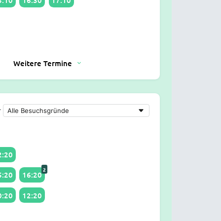
Weitere Termine
r
2:20
2
5:20
16:20
0:20
12:20