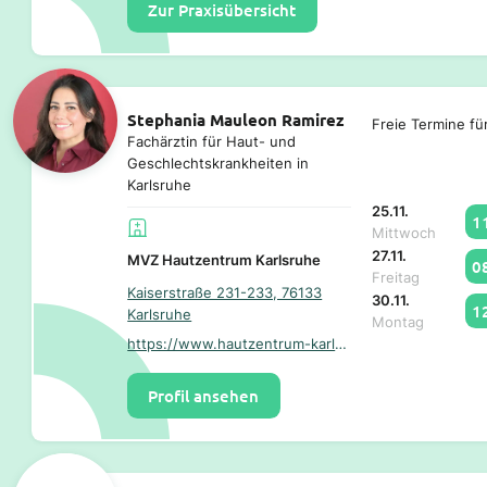
Zur Praxisübersicht
Stephania Mauleon Ramirez
Freie Termine fü
Fachärztin für Haut- und
Geschlechtskrankheiten in
Karlsruhe
25.11.
1
Mittwoch
27.11.
MVZ Hautzentrum Karlsruhe
0
Freitag
Kaiserstraße 231-233, 76133
30.11.
1
Karlsruhe
Montag
https://www.hautzentrum-karlsruhe.de/
Profil ansehen