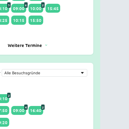
5
6
2
8:10
09:00
10:00
15:45
8:25
10:15
15:50
Weitere Termine
r
2
0:10
4
2
7:50
09:00
16:40
9:20