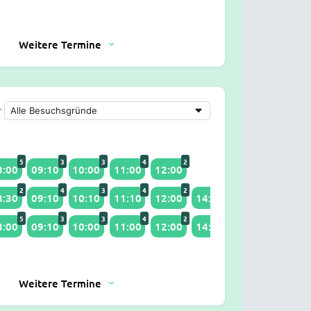
Weitere Termine
r
5
3
3
4
2
8:00
09:10
10:00
11:00
12:00
2
4
3
4
2
5
3
8:30
09:10
10:10
11:10
12:00
14:00
15:10
16:10
5
3
3
4
2
5
8:00
09:10
10:00
11:00
12:00
14:00
15:10
Weitere Termine