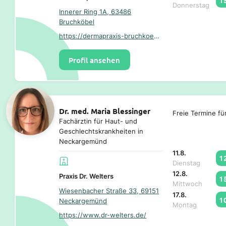
Donnerstag
Innerer Ring 1A, 63486
Bruchköbel
https://dermapraxis-bruchkoebel.de/
Profil ansehen
Dr. med. Maria Blessinger
Freie Termine fü
Fachärztin für Haut- und
Geschlechtskrankheiten in
Neckargemünd
11.8.
1
Dienstag
12.8.
Praxis Dr. Welters
1
Mittwoch
Wiesenbacher Straße 33, 69151
17.8.
1
Neckargemünd
Montag
https://www.dr-welters.de/