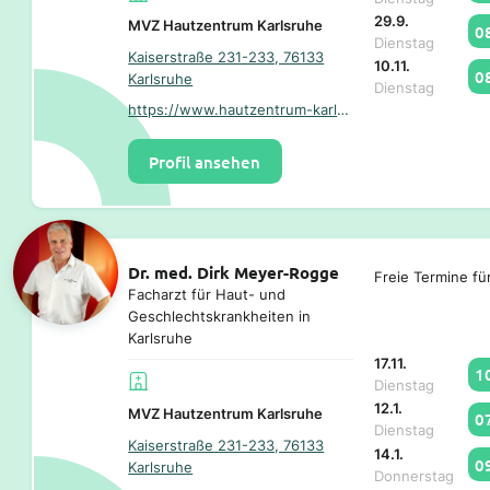
29.9.
MVZ Hautzentrum Karlsruhe
0
Dienstag
Kaiserstraße 231-233, 76133
10.11.
0
Karlsruhe
Dienstag
https://www.hautzentrum-karlsruhe.de/
Profil ansehen
Dr. med. Dirk Meyer-Rogge
Freie Termine fü
Facharzt für Haut- und
Geschlechtskrankheiten in
Karlsruhe
17.11.
1
Dienstag
12.1.
MVZ Hautzentrum Karlsruhe
0
Dienstag
Kaiserstraße 231-233, 76133
14.1.
0
Karlsruhe
Donnerstag