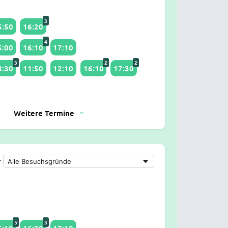
3
5:50
16:20
4
5:00
16:10
17:10
3
2
2
8:30
11:50
12:10
16:10
17:30
Weitere Termine
r
5
3
5:10
16:30
17:10