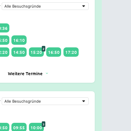
r
0:36
5:50
16:10
2
2:20
14:50
15:20
16:50
17:20
Weitere Termine
r
3
8:50
09:55
10:00