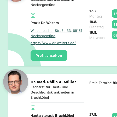
Neckargemünd
17.8.
1
Montag
18.8.
Praxis Dr. Welters
1
Dienstag
Wiesenbacher Straße 33, 69151
19.8.
0
Neckargemünd
Mittwoch
https://www.dr-welters.de/
Profil ansehen
Dr. med. Philip A. Müller
Freie Termine fü
Facharzt für Haut- und
Geschlechtskrankheiten in
Bruchköbel
27.8.
Hautarztpraxis Bruchköbel
1