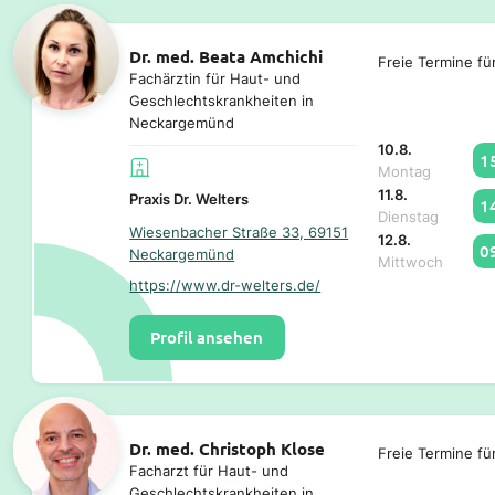
Dr. med. Beata Amchichi
Freie Termine fü
Fachärztin für Haut- und
Geschlechtskrankheiten in
Neckargemünd
10.8.
1
Montag
11.8.
Praxis Dr. Welters
1
Dienstag
Wiesenbacher Straße 33, 69151
12.8.
0
Neckargemünd
Mittwoch
https://www.dr-welters.de/
Profil ansehen
Dr. med. Christoph Klose
Freie Termine fü
Facharzt für Haut- und
Geschlechtskrankheiten in