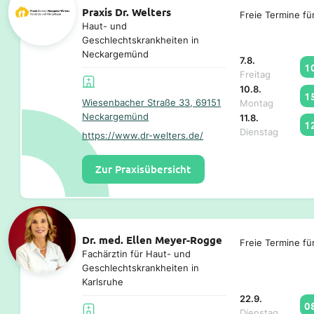
Praxis Dr. Welters
Freie Termine fü
Haut- und
Geschlechtskrankheiten in
Neckargemünd
7.8.
1
Freitag
10.8.
1
Wiesenbacher Straße 33, 69151
Montag
Neckargemünd
11.8.
1
Dienstag
https://www.dr-welters.de/
Zur Praxisübersicht
Dr. med. Ellen Meyer-Rogge
Freie Termine fü
Fachärztin für Haut- und
Geschlechtskrankheiten in
Karlsruhe
22.9.
0
Dienstag