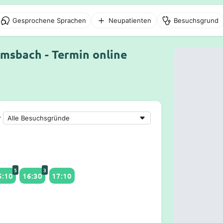
Gesprochene Sprachen
Neupatienten
Besuchsgrund
msbach - Termin online
r
5
3
5:10
16:30
17:10