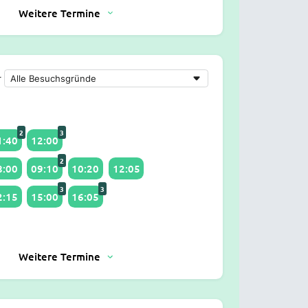
Weitere Termine
r
2
3
1:40
12:00
2
8:00
09:10
10:20
12:05
3
3
2:15
15:00
16:05
Weitere Termine