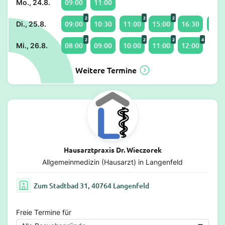
09:00
11:00
Mo., 24.8.
2
2
2
09:00
10:30
11:00
15:00
16:30
17:0
Di., 25.8.
2
2
2
4
08:00
09:00
10:00
11:00
12:00
Mi., 26.8.
Weitere Termine
Hausarztpraxis Dr. Wieczorek
Allgemeinmedizin (Hausarzt) in Langenfeld
Zum Stadtbad 31, 40764 Langenfeld
Freie Termine für