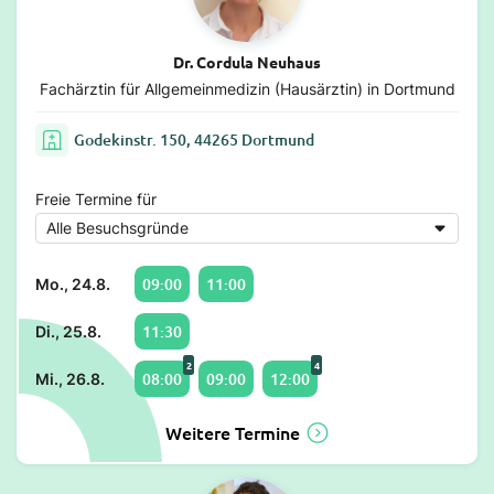
Dr. Cordula Neuhaus
Fachärztin für Allgemeinmedizin (Hausärztin) in Dortmund
Godekinstr. 150, 44265 Dortmund
Freie Termine für
09:00
11:00
Mo., 24.8.
11:30
Di., 25.8.
2
4
08:00
09:00
12:00
Mi., 26.8.
Weitere Termine