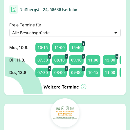
Nußbergstr. 24, 58638 Iserlohn
Freie Termine für
4
10:15
11:00
15:40
Mo., 10.8.
3
4
2
6
07:30
08:10
09:10
11:00
15:00
16:3
Di., 11.8.
5
6
5
07:30
08:00
09:00
10:15
11:00
15:3
Do., 13.8.
Weitere Termine