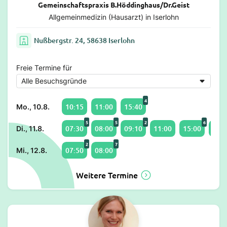
Gemeinschaftspraxis B.Höddinghaus/Dr.Geist
Allgemeinmedizin (Hausarzt) in Iserlohn
Nußbergstr. 24, 58638 Iserlohn
Freie Termine für
4
10:15
11:00
15:40
Mo., 10.8.
5
5
2
6
07:30
08:00
09:10
11:00
15:00
16:3
Di., 11.8.
2
7
07:50
08:00
Mi., 12.8.
Weitere Termine