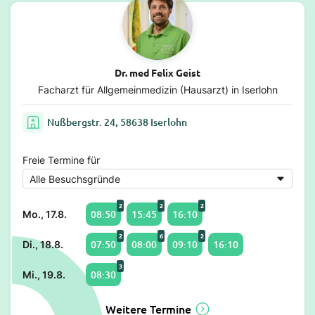
Dr. med Felix Geist
Facharzt für Allgemeinmedizin (Hausarzt) in Iserlohn
Nußbergstr. 24, 58638 Iserlohn
Freie Termine für
2
2
2
08:50
15:45
16:10
Mo., 17.8.
2
6
2
07:50
08:00
09:10
16:10
Di., 18.8.
3
08:30
Mi., 19.8.
Weitere Termine