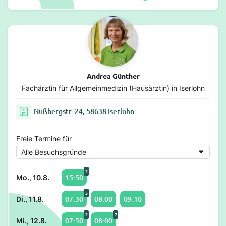
Andrea Günther
Fachärztin für Allgemeinmedizin (Hausärztin) in Iserlohn
Nußbergstr. 24, 58638 Iserlohn
Freie Termine für
2
15:50
Mo., 10.8.
5
07:30
08:00
09:10
Di., 11.8.
2
7
07:50
08:00
Mi., 12.8.