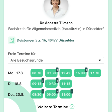
Dr. Annette Tilmann
Fachärztin für Allgemeinmedizin (Hausärztin) in Düsseldorf
Duisburger Str. 16, 40477 Düsseldorf
Freie Termine für
2
2
08:30
09:30
15:45
16:00
17:30
Mo., 17.8.
3
2
09:15
10:30
11:15
Di., 18.8.
2
4
2
08:30
09:00
11:00
Do., 20.8.
Weitere Termine