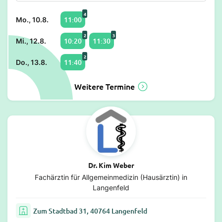
4
11:00
Mo., 10.8.
2
3
10:20
11:30
Mi., 12.8.
2
11:40
Do., 13.8.
Weitere Termine
Dr. Kim Weber
Fachärztin für Allgemeinmedizin (Hausärztin) in
Langenfeld
Zum Stadtbad 31, 40764 Langenfeld