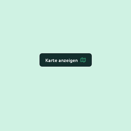
Karte anzeigen
Dr. Flex ist die
KI-Rezeption für Arzt- und
Zahnarztpraxen
– Online-Terminvergabe, VoiceAI
und WebAI, direkt mit dem
Praxis-Verwaltungs-
System
verbunden. DSGVO-konform und BSI C5-
testiert.