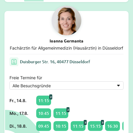
Ioanna Germanta
Fachärztin für Allgemeinmedizin (Hausärztin) in Düsseldorf
Duisburger Str. 16, 40477 Düsseldorf
Freie Termine für
2
11:15
Fr., 14.8.
2
10:45
11:15
Mo., 17.8.
3
3
09:45
10:15
11:15
15:15
16:30
17:1
Di., 18.8.