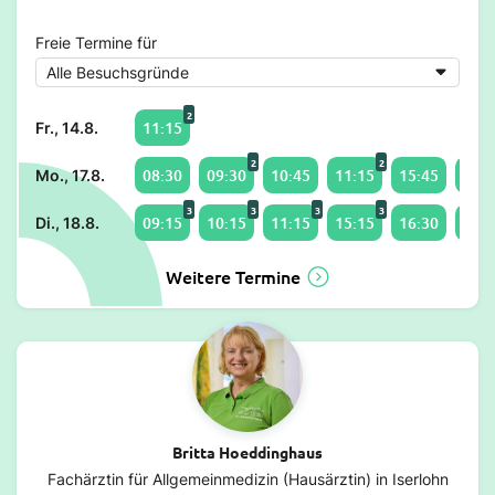
Freie Termine für
2
11:15
Fr., 14.8.
2
2
08:30
09:30
10:45
11:15
15:45
16:0
Mo., 17.8.
3
3
3
3
09:15
10:15
11:15
15:15
16:30
17:1
Di., 18.8.
Weitere Termine
Britta Hoeddinghaus
Fachärztin für Allgemeinmedizin (Hausärztin) in Iserlohn