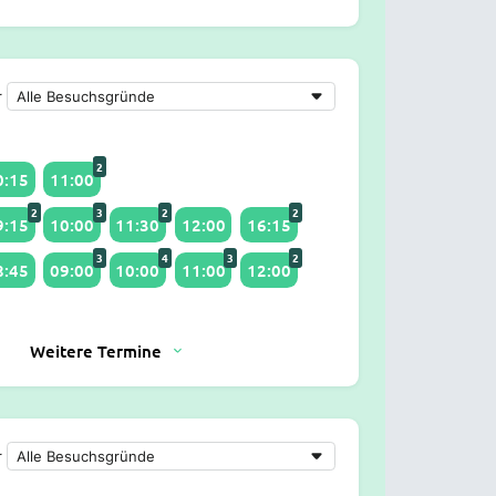
r
2
0:15
11:00
2
3
2
2
9:15
10:00
11:30
12:00
16:15
3
4
3
2
8:45
09:00
10:00
11:00
12:00
Weitere Termine
r