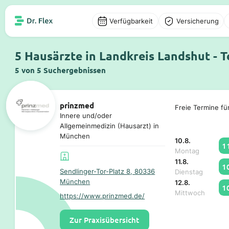
Verfügbarkeit
Versicherung
5 Hausärzte in Landkreis Landshut - 
5 von 5 Suchergebnissen
prinzmed
Freie Termine fü
Innere und/oder
Allgemeinmedizin (Hausarzt) in
München
10.8.
1
Montag
11.8.
1
Sendlinger-Tor-Platz 8, 80336
Dienstag
München
12.8.
1
Mittwoch
https://www.prinzmed.de/
Zur Praxisübersicht