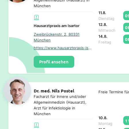
Allgemeinmedizin (Hausarzt) in
München
11.8.
0
Dienstag
12.8.
Hausarztpraxis am Isartor
0
Mittwoch
Zweibrückenstr. 2, 80331
14.8.
0
München
Freitag
https://www.hausarztpraxis-isartor.de/
Profil ansehen
Dr. med. Nils Postel
Freie Termine fü
Facharzt für Innere und/oder
Allgemeinmedizin (Hausarzt),
Arzt für Infektiologie in
München
10.8.
1
Montag