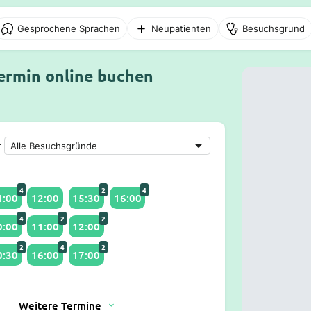
Gesprochene Sprachen
Neupatienten
Besuchsgrund
Termin online buchen
r
4
2
4
1:00
12:00
15:30
16:00
4
2
2
0:00
11:00
12:00
2
4
2
0:30
16:00
17:00
Weitere Termine