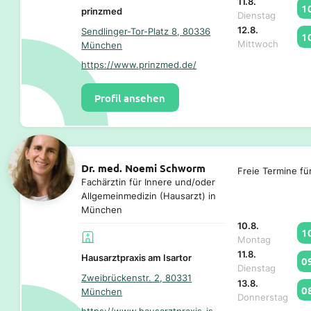
11.8.
1
prinzmed
Dienstag
12.8.
Sendlinger-Tor-Platz 8, 80336
1
Mittwoch
München
https://www.prinzmed.de/
Profil ansehen
Dr. med. Noemi Schworm
Freie Termine fü
Fachärztin für Innere und/oder
Allgemeinmedizin (Hausarzt) in
München
10.8.
1
Montag
11.8.
Hausarztpraxis am Isartor
0
Dienstag
Zweibrückenstr. 2, 80331
13.8.
0
München
Donnerstag
https://www.hausarztpraxis-isartor.de/