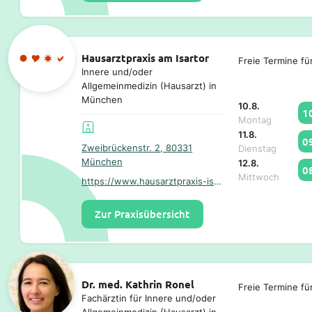
Hausarztpraxis am Isartor
Freie Termine fü
Innere und/oder
Allgemeinmedizin (Hausarzt) in
München
10.8.
1
Montag
11.8.
0
Zweibrückenstr. 2, 80331
Dienstag
München
12.8.
0
Mittwoch
https://www.hausarztpraxis-isartor.de/
Zur Praxisübersicht
Dr. med. Kathrin Ronel
Freie Termine fü
Fachärztin für Innere und/oder