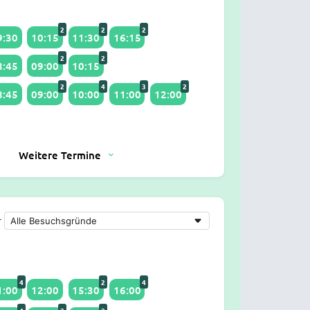
2
2
2
9:30
10:15
11:30
16:15
2
2
8:45
09:00
10:15
2
4
3
2
8:45
09:00
10:00
11:00
12:00
Weitere Termine
r
4
2
4
1:00
12:00
15:30
16:00