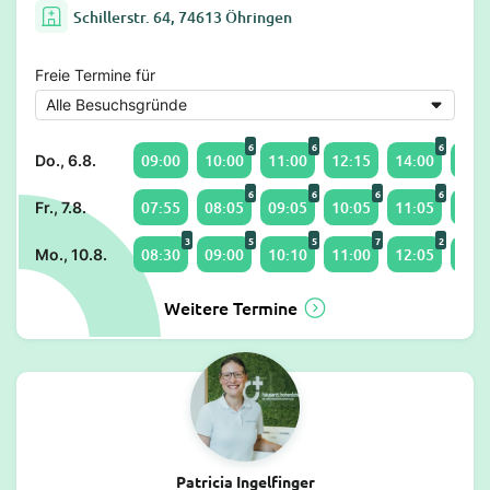
Schillerstr. 64, 74613 Öhringen
Freie Termine für
6
6
6
09:00
10:00
11:00
12:15
14:00
15:0
Do., 6.8.
6
6
6
6
07:55
08:05
09:05
10:05
11:05
12:0
Fr., 7.8.
3
5
5
7
2
08:30
09:00
10:10
11:00
12:05
14:0
Mo., 10.8.
Weitere Termine
Patricia Ingelfinger