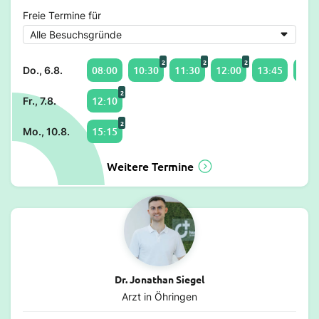
Freie Termine für
2
2
2
08:00
10:30
11:30
12:00
13:45
14:0
Do., 6.8.
2
12:10
Fr., 7.8.
2
15:15
Mo., 10.8.
Weitere Termine
Dr. Jonathan Siegel
Arzt in Öhringen