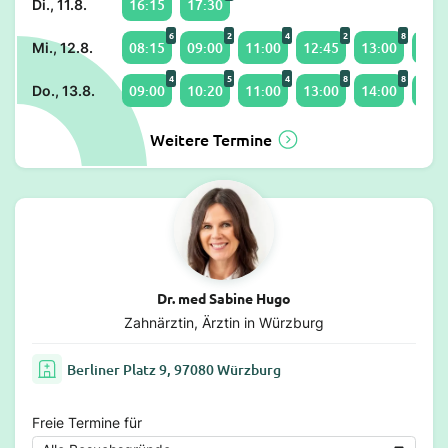
16:15
17:30
Di., 11.8.
6
2
4
2
8
08:15
09:00
11:00
12:45
13:00
14:0
Mi., 12.8.
4
5
4
8
8
09:00
10:20
11:00
13:00
14:00
15:0
Do., 13.8.
Weitere Termine
Dr. med Sabine Hugo
Zahnärztin, Ärztin in Würzburg
Berliner Platz 9, 97080 Würzburg
Freie Termine für