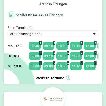
Ärztin in Öhringen
Schillerstr. 64, 74613 Öhringen
Freie Termine für
2
5
5
5
3
08:40
09:10
10:10
11:10
12:00
14:0
Mo., 17.8.
6
5
6
6
3
08:00
09:10
10:00
11:00
12:00
14:0
Di., 18.8.
6
6
6
5
6
08:00
09:00
10:00
11:10
12:00
Mi., 19.8.
Weitere Termine