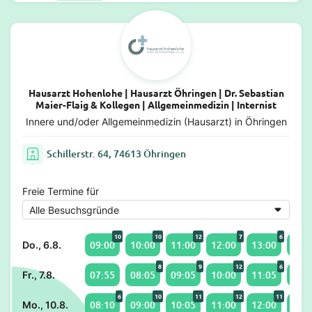
Hausarzt Hohenlohe | Hausarzt Öhringen | Dr. Sebastian
Maier-Flaig & Kollegen | Allgemeinmedizin | Internist
Innere und/oder Allgemeinmedizin (Hausarzt) in Öhringen
Schillerstr. 64, 74613 Öhringen
Freie Termine für
10
10
12
7
6
09:00
10:00
11:00
12:00
13:00
14:0
Do., 6.8.
8
9
12
6
07:55
08:05
09:05
10:00
11:05
12:0
Fr., 7.8.
6
10
11
12
11
08:10
09:00
10:05
11:00
12:00
13:0
Mo., 10.8.