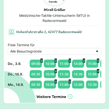
Mirell Gräßer
Medizinische-Taktile-Untersucherin (MTU) in
Radevormwald
Hohenfuhrstraße 2, 42477 Radevormwald
Freie Termine für
2
2
2
2
2
09:00
10:00
11:00
14:00
15:00
16:0
Do., 3.9.
2
2
09:30
10:00
11:30
14:30
15:00
16:3
Do., 10.9.
2
2
09:30
10:00
11:00
12:00
13:30
14:0
Mo., 14.9.
Weitere Termine