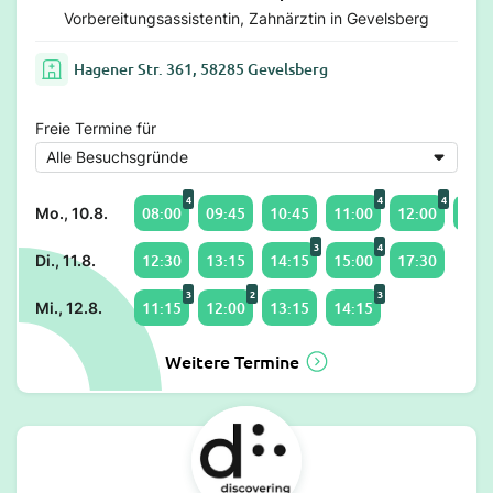
Vorbereitungsassistentin, Zahnärztin in Gevelsberg
Hagener Str. 361, 58285 Gevelsberg
Freie Termine für
4
4
4
08:00
09:45
10:45
11:00
12:00
13:0
Mo., 10.8.
3
4
12:30
13:15
14:15
15:00
17:30
Di., 11.8.
3
2
3
11:15
12:00
13:15
14:15
Mi., 12.8.
Weitere Termine