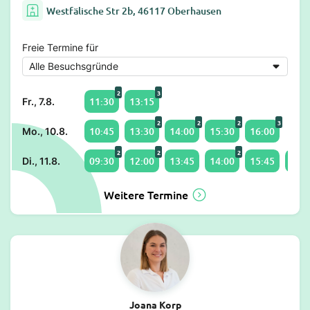
Westfälische Str 2b, 46117 Oberhausen
Freie Termine für
2
3
11:30
13:15
Fr., 7.8.
2
2
2
3
10:45
13:30
14:00
15:30
16:00
Mo., 10.8.
2
2
2
09:30
12:00
13:45
14:00
15:45
16:1
Di., 11.8.
Weitere Termine
Joana Korp