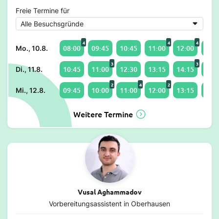
Freie Termine für
4
4
4
08:00
09:45
10:45
11:00
12:00
13:0
Mo., 10.8.
3
3
10:45
11:00
12:30
13:15
14:15
15:0
Di., 11.8.
2
4
2
09:45
10:00
11:00
12:00
13:15
14:1
Mi., 12.8.
Weitere Termine
Vusal Aghammadov
Vorbereitungsassistent in Oberhausen