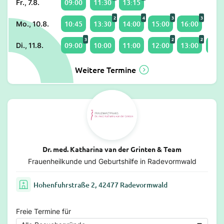
09:00
11:30
13:15
Fr., 7.8.
2
4
3
3
10:45
13:30
14:00
15:00
16:00
Mo., 10.8.
3
2
2
09:00
10:00
11:00
12:00
13:00
14:0
Di., 11.8.
Weitere Termine
Dr. med. Katharina van der Grinten & Team
Frauenheilkunde und Geburtshilfe in Radevormwald
Hohenfuhrstraße 2, 42477 Radevormwald
Freie Termine für