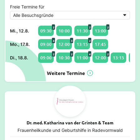
Freie Termine für
2
2
2
09:30
10:00
11:30
13:00
Mi., 12.8.
4
3
2
09:00
12:00
13:15
17:45
Mo., 17.8.
2
2
4
2
09:00
10:30
11:00
12:00
13:15
16:1
Di., 18.8.
Weitere Termine
Dr. med. Katharina van der Grinten & Team
Frauenheilkunde und Geburtshilfe in Radevormwald