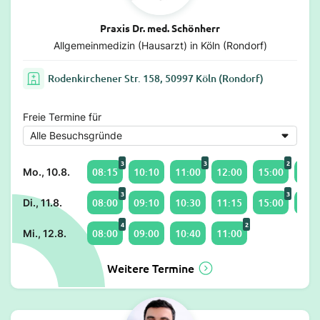
Praxis Dr. med. Schönherr
Allgemeinmedizin (Hausarzt) in Köln (Rondorf)
Rodenkirchener Str. 158, 50997 Köln (Rondorf)
Freie Termine für
3
3
2
08:15
10:10
11:00
12:00
15:00
16:3
Mo., 10.8.
3
3
08:00
09:10
10:30
11:15
15:00
16:0
Di., 11.8.
4
2
08:00
09:00
10:40
11:00
Mi., 12.8.
Weitere Termine