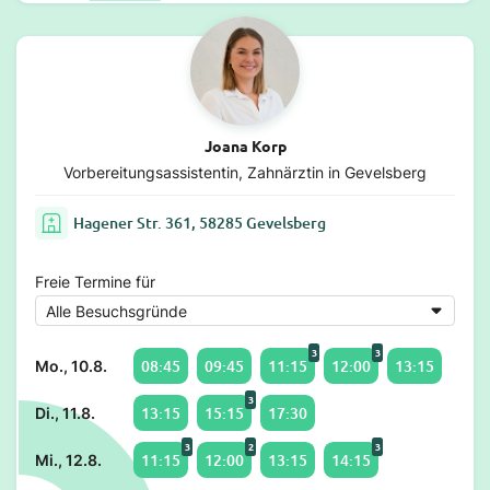
Joana Korp
Vorbereitungsassistentin, Zahnärztin in Gevelsberg
Hagener Str. 361, 58285 Gevelsberg
Freie Termine für
3
3
08:45
09:45
11:15
12:00
13:15
Mo., 10.8.
3
13:15
15:15
17:30
Di., 11.8.
3
2
3
11:15
12:00
13:15
14:15
Mi., 12.8.