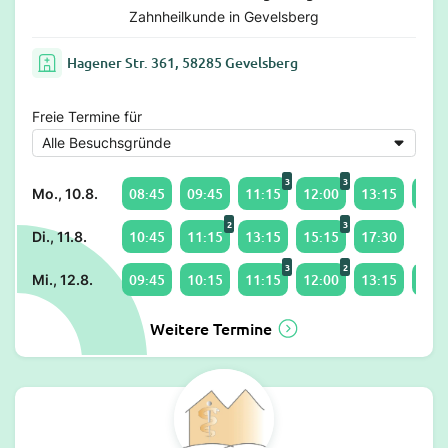
Zahnheilkunde in Gevelsberg
Hagener Str. 361, 58285 Gevelsberg
Freie Termine für
3
3
08:45
09:45
11:15
12:00
13:15
15:3
Mo., 10.8.
2
3
10:45
11:15
13:15
15:15
17:30
Di., 11.8.
3
2
09:45
10:15
11:15
12:00
13:15
14:1
Mi., 12.8.
Weitere Termine