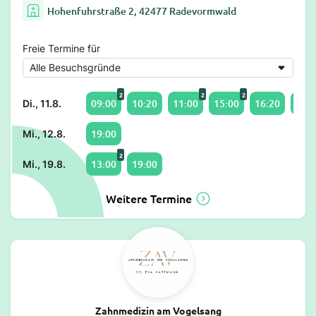
Hohenfuhrstraße 2, 42477 Radevormwald
Freie Termine für
2
2
2
09:00
10:20
11:00
15:00
16:20
17:0
Di., 11.8.
19:00
Mi., 12.8.
2
13:00
19:00
Mi., 19.8.
Weitere Termine
Zahnmedizin am Vogelsang