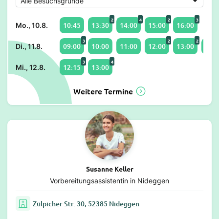
2
4
2
3
10:45
13:30
14:00
15:00
16:00
Mo., 10.8.
3
2
2
09:00
10:00
11:00
12:00
13:00
14:0
Di., 11.8.
3
4
12:15
13:00
Mi., 12.8.
Weitere Termine
Susanne Keller
Vorbereitungsassistentin in Nideggen
Zülpicher Str. 30, 52385 Nideggen