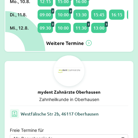
12:15
15:00
16:00
Mo., 10.8.
2
2
09:00
10:00
13:30
15:45
16:15
18:0
Di., 11.8.
2
2
3
09:30
10:00
11:30
13:00
Mi., 12.8.
Weitere Termine
mydent Zahnärzte Oberhausen
Zahnheilkunde in Oberhausen
Westfälische Str 2b, 46117 Oberhausen
Freie Termine für