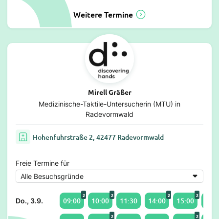
Weitere Termine
Mirell Gräßer
Medizinische-Taktile-Untersucherin (MTU) in
Radevormwald
Hohenfuhrstraße 2, 42477 Radevormwald
Freie Termine für
2
2
2
2
09:00
10:00
11:30
14:00
15:00
16:0
Do., 3.9.
2
2