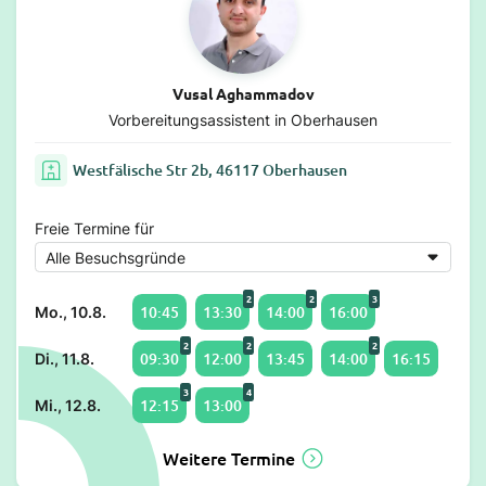
Vusal Aghammadov
Vorbereitungsassistent in Oberhausen
Westfälische Str 2b, 46117 Oberhausen
Freie Termine für
2
2
3
10:45
13:30
14:00
16:00
Mo., 10.8.
2
2
2
09:30
12:00
13:45
14:00
16:15
Di., 11.8.
3
4
12:15
13:00
Mi., 12.8.
Weitere Termine