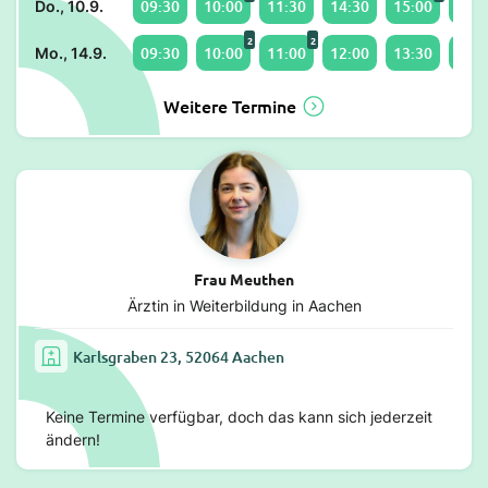
09:30
10:00
11:30
14:30
15:00
16:3
Do., 10.9.
2
2
09:30
10:00
11:00
12:00
13:30
14:0
Mo., 14.9.
Weitere Termine
Frau Meuthen
Ärztin in Weiterbildung in Aachen
Karlsgraben 23, 52064 Aachen
Keine Termine verfügbar, doch das kann sich jederzeit
ändern!