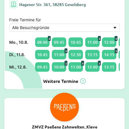
Hagener Str. 361, 58285 Gevelsberg
Freie Termine für
4
4
4
08:00
09:45
10:45
11:00
12:00
13:0
Mo., 10.8.
3
3
10:45
11:00
12:30
13:15
14:15
15:0
Di., 11.8.
2
4
2
09:45
10:00
11:00
12:00
13:15
14:1
Mi., 12.8.
Weitere Termine
ZMVZ Paeßens Zahnwelten_Kleve