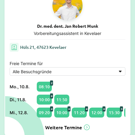
Dr. med. dent. Jan Robert Munk
Vorbereitungsassistent in Kevelaer
Hüls 21, 47623 Kevelaer
Freie Termine für
2
08:10
Mo., 10.8.
6
10:00
11:50
Di., 11.8.
4
6
4
6
3
09:20
10:00
11:20
12:00
15:30
17:2
Mi., 12.8.
Weitere Termine