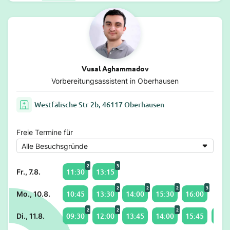
Vusal Aghammadov
Vorbereitungsassistent in Oberhausen
Westfälische Str 2b, 46117 Oberhausen
Freie Termine für
2
3
11:30
13:15
Fr., 7.8.
2
2
2
3
10:45
13:30
14:00
15:30
16:00
Mo., 10.8.
2
2
2
09:30
12:00
13:45
14:00
15:45
16:1
Di., 11.8.