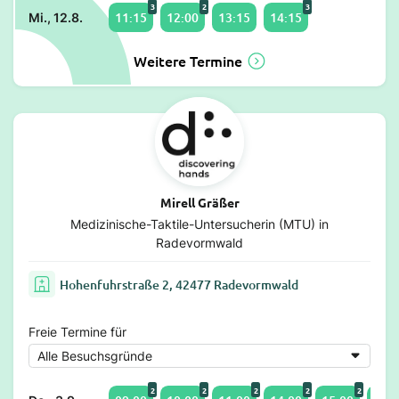
3
2
3
11:15
12:00
13:15
14:15
Mi., 12.8.
Weitere Termine
Mirell Gräßer
Medizinische-Taktile-Untersucherin (MTU) in
Radevormwald
Hohenfuhrstraße 2, 42477 Radevormwald
Freie Termine für
2
2
2
2
2