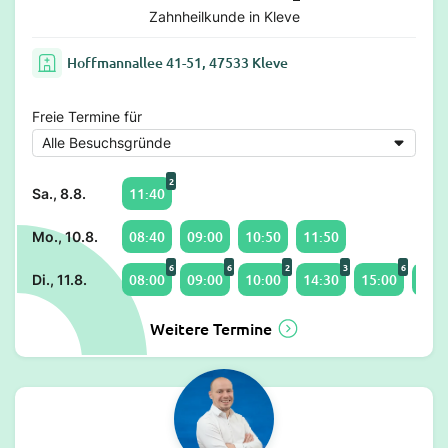
Zahnheilkunde in Kleve
Hoffmannallee 41-51, 47533 Kleve
Freie Termine für
2
11:40
Sa., 8.8.
08:40
09:00
10:50
11:50
Mo., 10.8.
6
6
2
3
6
08:00
09:00
10:00
14:30
15:00
16:5
Di., 11.8.
Weitere Termine