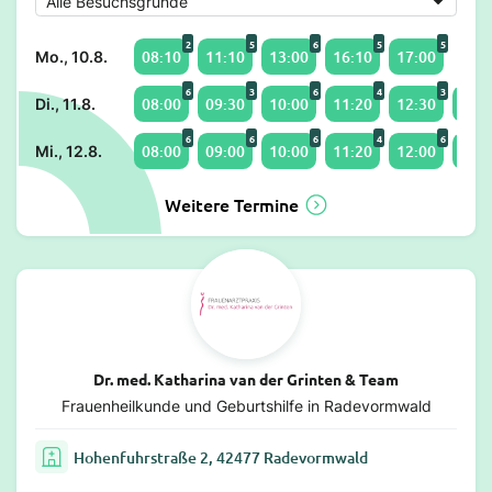
2
5
6
5
5
08:10
11:10
13:00
16:10
17:00
Mo., 10.8.
6
3
6
4
3
08:00
09:30
10:00
11:20
12:30
14:1
Di., 11.8.
6
6
6
4
6
08:00
09:00
10:00
11:20
12:00
13:0
Mi., 12.8.
Weitere Termine
Dr. med. Katharina van der Grinten & Team
Frauenheilkunde und Geburtshilfe in Radevormwald
Hohenfuhrstraße 2, 42477 Radevormwald