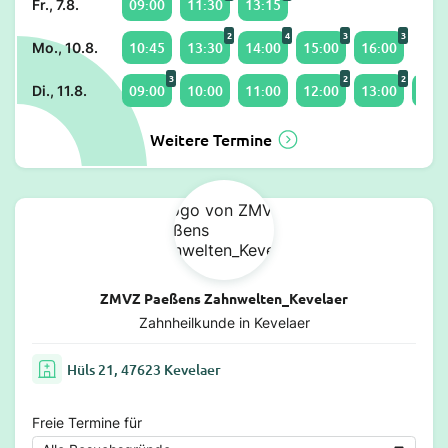
09:00
11:30
13:15
Fr., 7.8.
2
4
3
3
10:45
13:30
14:00
15:00
16:00
Mo., 10.8.
3
2
2
09:00
10:00
11:00
12:00
13:00
14:0
Di., 11.8.
Weitere Termine
ZMVZ Paeßens Zahnwelten_Kevelaer
Zahnheilkunde in Kevelaer
Hüls 21, 47623 Kevelaer
Freie Termine für