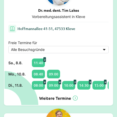
Dr. med. dent. Tim Lakes
Vorbereitungsassistent in Kleve
Hoffmannallee 41-51, 47533 Kleve
Freie Termine für
2
11:40
Sa., 8.8.
08:40
09:00
Mo., 10.8.
6
6
2
3
6
08:00
09:00
10:00
14:30
15:00
16:5
Di., 11.8.
Weitere Termine