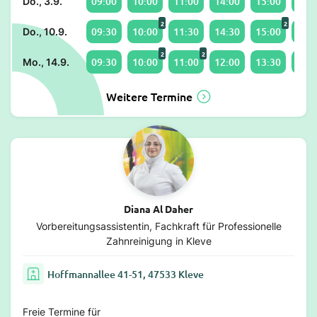
09:00
10:00
11:00
14:00
15:00
16:0
Do., 3.9.
2
2
09:30
10:00
11:30
14:30
15:00
16:3
Do., 10.9.
2
2
09:30
10:00
11:00
12:00
13:30
14:0
Mo., 14.9.
Weitere Termine
Diana Al Daher
Vorbereitungsassistentin, Fachkraft für Professionelle
Zahnreinigung in Kleve
Hoffmannallee 41-51, 47533 Kleve
Freie Termine für