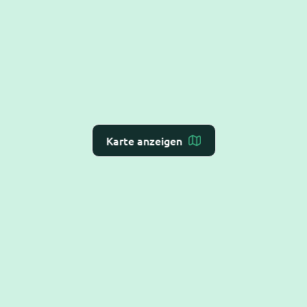
Karte anzeigen
Dr. Flex ist die
KI-Rezeption für Arzt- und
Zahnarztpraxen
– Online-Terminvergabe, VoiceAI
und WebAI, direkt mit dem
Praxis-Verwaltungs-
System
verbunden. DSGVO-konform und BSI C5-
testiert.