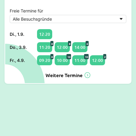
Freie Termine für
12:20
Di., 1.9.
8
8
6
11:20
12:00
14:00
Do., 3.9.
8
10
10
2
09:20
10:00
11:00
12:00
Fr., 4.9.
Weitere Termine