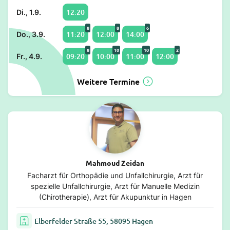
12:20
Di., 1.9.
8
8
6
11:20
12:00
14:00
Do., 3.9.
8
10
10
2
09:20
10:00
11:00
12:00
Fr., 4.9.
Weitere Termine
Mahmoud Zeidan
Facharzt für Orthopädie und Unfallchirurgie, Arzt für
spezielle Unfallchirurgie, Arzt für Manuelle Medizin
(Chirotherapie), Arzt für Akupunktur in Hagen
Elberfelder Straße 55, 58095 Hagen