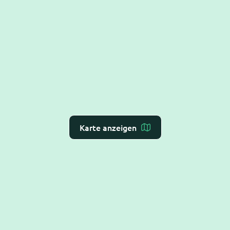
Karte anzeigen
Dr. Flex ist die
KI-Rezeption für Arzt- und
Zahnarztpraxen
– Online-Terminvergabe, VoiceAI
und WebAI, direkt mit dem
Praxis-Verwaltungs-