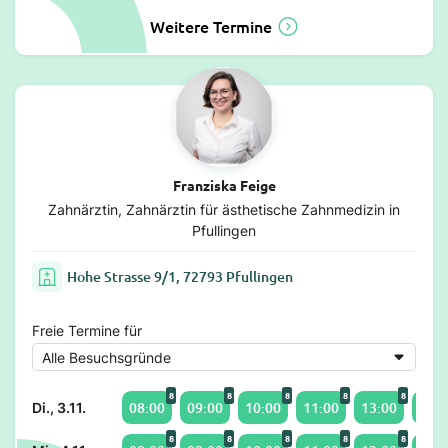
Weitere Termine
Franziska Feige
Zahnärztin, Zahnärztin für ästhetische Zahnmedizin in
Pfullingen
Hohe Strasse 9/1, 72793 Pfullingen
Freie Termine für
8
8
8
8
8
08:00
09:00
10:00
11:00
13:00
14:0
Di., 3.11.
8
8
8
8
8