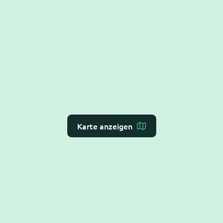
Karte anzeigen
Dr. Flex ist die
KI-Rezeption für Arzt- und
Zahnarztpraxen
– Online-Terminvergabe, VoiceAI
und WebAI, direkt mit dem
Praxis-Verwaltungs-