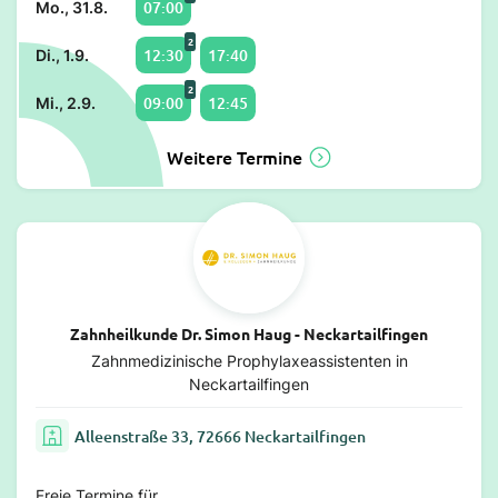
07:00
Mo., 31.8.
2
12:30
17:40
Di., 1.9.
2
09:00
12:45
Mi., 2.9.
Weitere Termine
Zahnheilkunde Dr. Simon Haug - Neckartailfingen
Zahnmedizinische Prophylaxeassistenten in
Neckartailfingen
Alleenstraße 33, 72666 Neckartailfingen
Freie Termine für