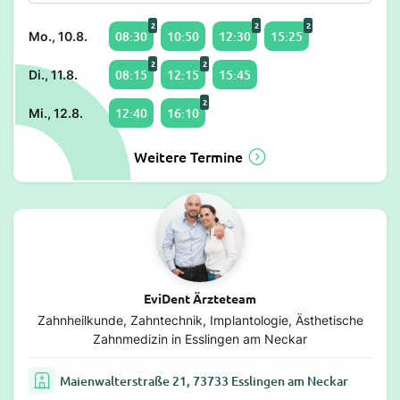
2
2
2
08:30
10:50
12:30
15:25
Mo., 10.8.
2
2
08:15
12:15
15:45
Di., 11.8.
2
12:40
16:10
Mi., 12.8.
Weitere Termine
EviDent Ärzteteam
Zahnheilkunde, Zahntechnik, Implantologie, Ästhetische
Zahnmedizin in Esslingen am Neckar
Maienwalterstraße 21, 73733 Esslingen am Neckar