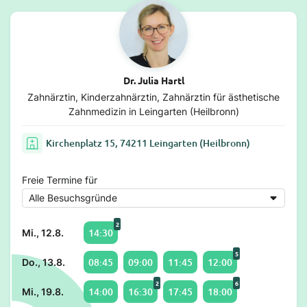
Dr. Julia Hartl
Zahnärztin, Kinderzahnärztin, Zahnärztin für ästhetische
Zahnmedizin in Leingarten (Heilbronn)
Kirchenplatz 15, 74211 Leingarten (Heilbronn)
Freie Termine für
2
14:30
Mi., 12.8.
5
08:45
09:00
11:45
12:00
Do., 13.8.
2
6
14:00
16:30
17:45
18:00
Mi., 19.8.