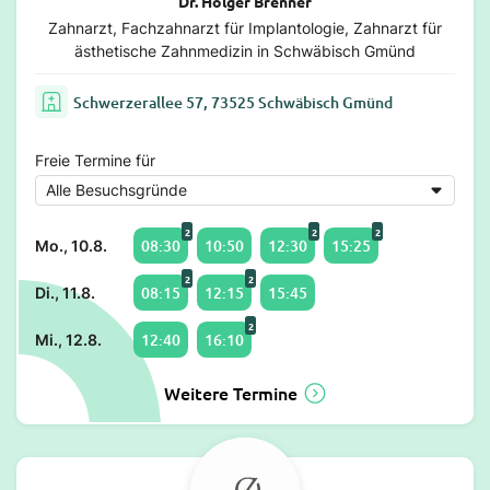
Dr. Holger Brenner
Zahnarzt, Fachzahnarzt für Implantologie, Zahnarzt für
ästhetische Zahnmedizin in Schwäbisch Gmünd
Schwerzerallee 57, 73525 Schwäbisch Gmünd
Freie Termine für
2
2
2
08:30
10:50
12:30
15:25
Mo., 10.8.
2
2
08:15
12:15
15:45
Di., 11.8.
2
12:40
16:10
Mi., 12.8.
Weitere Termine