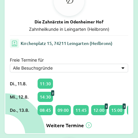
Die Zahnärzte im Odenheimer Hof
Zahnheilkunde in Leingarten (Heilbronn)
Kirchenplatz 15, 74211 Leingarten (Heilbronn)
Freie Termine für
11:30
Di., 11.8.
2
14:30
Mi., 12.8.
5
3
08:45
09:00
11:45
12:00
15:00
19:0
Do., 13.8.
Weitere Termine