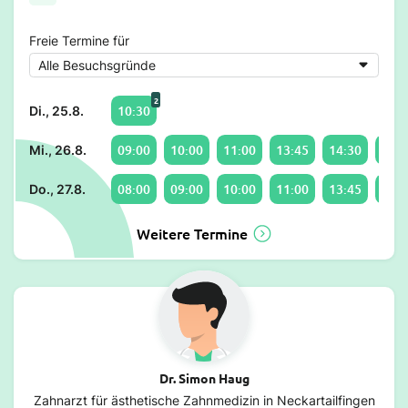
Freie Termine für
2
10:30
Di., 25.8.
09:00
10:00
11:00
13:45
14:30
15:4
Mi., 26.8.
08:00
09:00
10:00
11:00
13:45
14:0
Do., 27.8.
Weitere Termine
Dr. Simon Haug
Zahnarzt für ästhetische Zahnmedizin in Neckartailfingen