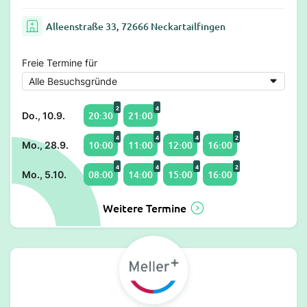
Alleenstraße 33, 72666 Neckartailfingen
Freie Termine für
2
4
20:30
21:00
Do., 10.9.
4
4
4
2
10:00
11:00
12:00
16:00
Mo., 28.9.
4
4
4
2
08:00
14:00
15:00
16:00
Mo., 5.10.
Weitere Termine