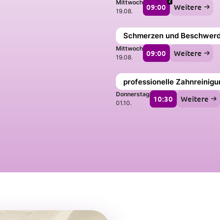
2
Mittwoch
09:00
Weitere
19.08.
Schmerzen und Beschwer
Mittwoch
09:00
Weitere
19.08.
professionelle Zahnreinigu
Donnerstag
10:30
Weitere
01.10.