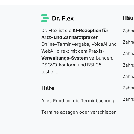
Häu
Dr. Flex ist die
KI-Rezeption für
Zahna
Arzt- und Zahnarztpraxen
–
Zahn
Online-Terminvergabe, VoiceAI und
WebAI, direkt mit dem
Praxis-
Zahn
Verwaltungs-System
verbunden.
DSGVO-konform und BSI C5-
Zahna
testiert.
Zahna
Hilfe
Zahna
Zahna
Alles Rund um die Terminbuchung
Termine absagen oder verschieben