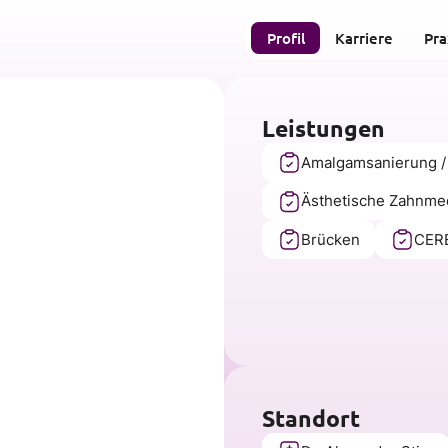
Profil
Karriere
Pra
Leistungen
Amalgamsanierung /
Ästhetische Zahnme
Brücken
CERE
Standort