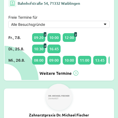
Bahnhofstraße 54, 71332 Waiblingen
Freie Termine für
2
2
09:20
10:00
12:00
Fr., 7.8.
2
10:30
16:45
Di., 25.8.
08:00
09:00
10:00
11:00
13:45
14:3
Mi., 26.8.
Weitere Termine
Zahnarztpraxis Dr. Michael Fischer