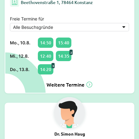
Beethovenstraße 1, 78464 Konstanz
Freie Termine für
14:50
15:40
Mo., 10.8.
2
12:40
14:35
Mi., 12.8.
3
14:20
Do., 13.8.
Weitere Termine
Dr. Simon Haug