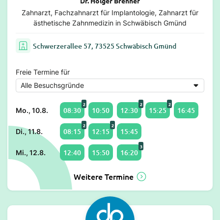
Dr. Holger Brenner
Zahnarzt, Fachzahnarzt für Implantologie, Zahnarzt für
ästhetische Zahnmedizin in Schwäbisch Gmünd
Schwerzerallee 57, 73525 Schwäbisch Gmünd
Freie Termine für
2
2
2
08:30
10:50
12:30
15:25
16:45
Mo., 10.8.
2
2
08:15
12:15
15:45
Di., 11.8.
3
12:40
15:50
16:20
Mi., 12.8.
Weitere Termine