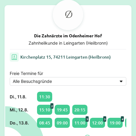
Die Zahnärzte im Odenheimer Hof
Zahnheilkunde in Leingarten (Heilbronn)
Kirchenplatz 15, 74211 Leingarten (Heilbronn)
Freie Termine für
11:30
Di., 11.8.
2
15:10
19:45
20:15
Mi., 12.8.
3
5
4
08:45
09:00
11:00
12:00
19:00
20:0
Do., 13.8.