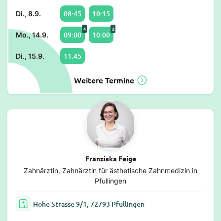
08:45
10:15
Di., 8.9.
4
2
09:00
10:00
Mo., 14.9.
11:45
Di., 15.9.
Weitere Termine
Franziska Feige
Zahnärztin, Zahnärztin für ästhetische Zahnmedizin in
Pfullingen
Hohe Strasse 9/1, 72793 Pfullingen