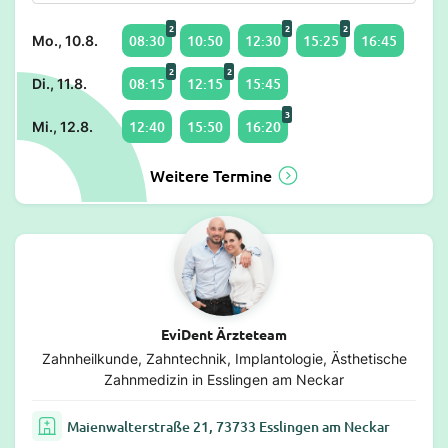
2
2
2
08:30
10:50
12:30
15:25
16:45
Mo., 10.8.
2
2
08:15
12:15
15:45
Di., 11.8.
3
12:40
15:50
16:20
Mi., 12.8.
Weitere Termine
EviDent Ärzteteam
Zahnheilkunde, Zahntechnik, Implantologie, Ästhetische
Zahnmedizin in Esslingen am Neckar
Maienwalterstraße 21, 73733 Esslingen am Neckar