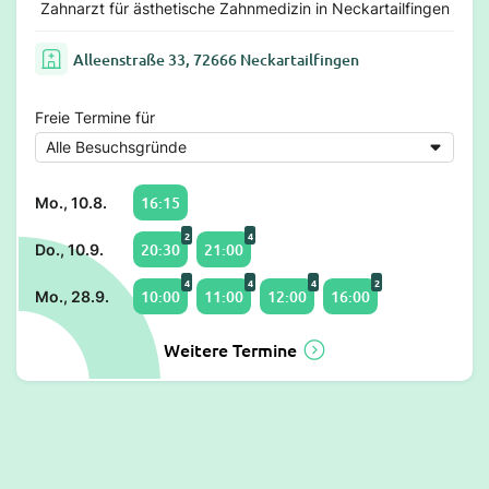
Zahnarzt für ästhetische Zahnmedizin in Neckartailfingen
Alleenstraße 33, 72666 Neckartailfingen
Freie Termine für
16:15
Mo., 10.8.
2
4
20:30
21:00
Do., 10.9.
4
4
4
2
10:00
11:00
12:00
16:00
Mo., 28.9.
Weitere Termine