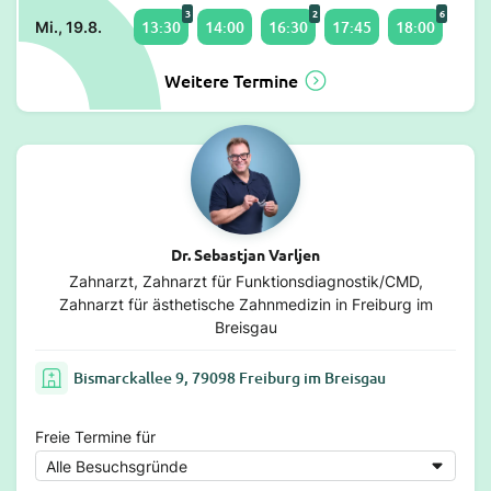
3
2
6
13:30
14:00
16:30
17:45
18:00
Mi., 19.8.
Weitere Termine
Dr. Sebastjan Varljen
Zahnarzt, Zahnarzt für Funktionsdiagnostik/CMD,
Zahnarzt für ästhetische Zahnmedizin in Freiburg im
Breisgau
Bismarckallee 9, 79098 Freiburg im Breisgau
Freie Termine für