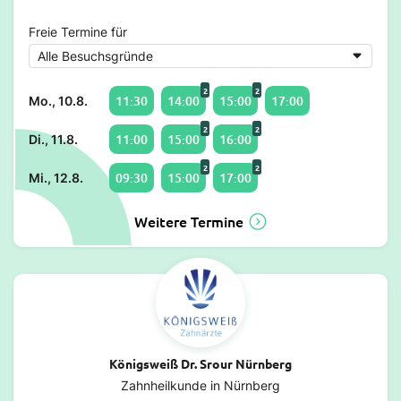
Freie Termine für
2
2
11:30
14:00
15:00
17:00
Mo., 10.8.
2
2
11:00
15:00
16:00
Di., 11.8.
2
2
09:30
15:00
17:00
Mi., 12.8.
Weitere Termine
Königsweiß Dr. Srour Nürnberg
Zahnheilkunde in Nürnberg